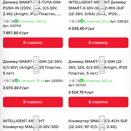
Диммер SMART-D14-TUYA-DIM-
INTELLIGENT ARLIGHT Диммер
PUSH-IN (230V, 1.5A, 0/1-10V,
SMART-0-10V-102-72-MIX-SUF
2.4G) (Arlight, IP20 Пластик, 5
(12-36V, 2x5A) (IARL, IP20
лет)
Пластик, 5 лет)
0
0
В наличии: 100
шт
0
0
В наличии: 53
шт
Арт.
038182
Арт.
033760
4 039.90 ₽/
шт
7 657.80 ₽/
шт
В корзину
В корзину
Диммер SMART-D1-DIM (12-36V,
Диммер SMART-D32-DIM (12-
0/1-10V) (Arlight, IP20 Пластик,
36V, 12A, 0/1-10V) (Arlight, IP20
5 лет)
Пластик, 5 лет)
0
0
В наличии: 25
шт
Арт.
023061
0
0
В наличии: 100
шт
Арт.
027137
3 073.30 ₽/
шт
3 514.70 ₽/
шт
В корзину
В корзину
INTELLIGENT ARLIGHT
Конвертер SMART-C3-4CH-SUF
Конвертер SMART-0-10V-302-
(12-24V, RF-0/1-10V, 2.4G)