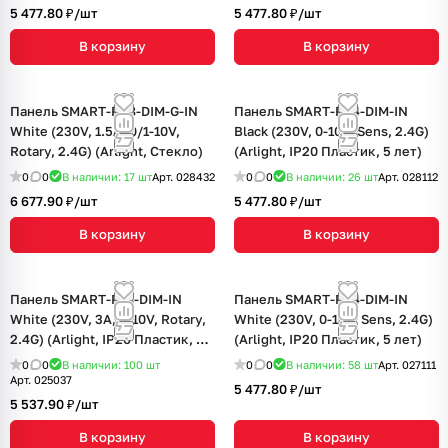
5 477.80 ₽/
шт
5 477.80 ₽/
шт
В корзину
В корзину
Панель SMART-P98-DIM-G-IN
Панель SMART-P34-DIM-IN
White (230V, 1.5A, 0/1-10V,
Black (230V, 0-10V, Sens, 2.4G)
Rotary, 2.4G) (Arlight, Стекло)
(Arlight, IP20 Пластик, 5 лет)
0
0
В наличии: 17
шт
Арт.
028432
0
0
В наличии: 26
шт
Арт.
028112
6 677.90 ₽/
шт
5 477.80 ₽/
шт
В корзину
В корзину
Панель SMART-P14-DIM-IN
Панель SMART-P34-DIM-IN
White (230V, 3A, 0-10V, Rotary,
White (230V, 0-10V, Sens, 2.4G)
2.4G) (Arlight, IP20 Пластик, 5
(Arlight, IP20 Пластик, 5 лет)
лет)
0
0
В наличии: 100
шт
0
0
В наличии: 58
шт
Арт.
027111
Арт.
025037
5 477.80 ₽/
шт
5 537.90 ₽/
шт
В корзину
В корзину