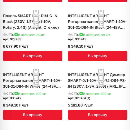
Панель SMART-P99-DIM-G-IN
INTELLIGENT ARLIGHT
Black (230V, 1.5A, 0/1-10V,
Роторная панель SMART-1-10V-
Rotary, 2.4G) (Arlight, Стекло)
301-31-DIM-IN Black (24-48V,
2.4G) (IARL, IP20 Пластик, 5
0
0
В наличии: 75
шт
0
0
В наличии: 49
шт
лет)
Арт.
028433
Арт.
036243
6 677.90 ₽/
шт
8 349.10 ₽/
шт
В корзину
В корзину
INTELLIGENT ARLIGHT
INTELLIGENT ARLIGHT Диммер
Роторная панель SMART-1-10V-
SMART-0/1-10V-301-72-DIM-PS-
301-31-DIM-IN White (24-48V,
IN (230V, 1x3A, 2.4G) (IARL, IP20
2.4G) (IARL, IP20 Пластик, 5
Пластик, 5 лет)
0
0
В наличии: 100
шт
0
0
В наличии: 100
шт
лет)
Арт.
036242
Арт.
028434(1)
8 349.10 ₽/
шт
5 181.80 ₽/
шт
В корзину
В корзину