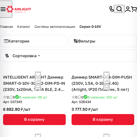
Главная
Каталог
Системы автоматизации
Серия 0-10V
Категории
Фильтры
Сортировка
INTELLIGENT ARLIGHT Диммер
Диммер SMART-D14-DIM-PUSH
SMART-0-10V-301-72-DIM-PD-IN
(230V, 1.5А, 0-10V, 2.4G)
(230V, 1x20mA, TUYA BLE, 2.4G)
(Arlight, IP20 Пластик, 5 лет)
(IARL, IP20 Пластик, 5 лет)
0
0
В наличии: 58
шт
0
0
В наличии: 100
шт
Арт.
037345
Арт.
028434
6 882.80 ₽/
шт
3 777.50 ₽/
шт
В корзину
В корзину