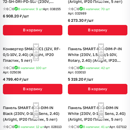
72-SH-DRI-PD-SUF (230V,
(Arlight, IP20 Пластик, 5 лет)
2x20mA, 2.4G) (IARL, IP20
0
0
В наличии: 9
шт
Арт.
038155
0
0
В наличии: 70
шт
Пластик, 5 лет)
Арт.
032989
6 908.20 ₽/
шт
6 273.30 ₽/
шт
В корзину
В корзину
Конвертер SMART-C1 (12V, RF-
Панель SMART-P14-DIM-P-IN
0/1-10V, 2.4G) (Arlight, IP20
White (230V, 1.5A, 0/1-10V,
Пластик, 5 лет)
Rotary, 2.4G) (Arlight, IP20
Пластик, 5 лет)
0
0
В наличии: 100
шт
0
0
В наличии: 42
шт
Арт.
025036
Арт.
033010
4 799.40 ₽/
шт
5 319.20 ₽/
шт
В корзину
В корзину
Панель SMART-P35-DIM-IN
Панель SMART-P35-DIM-IN
Black (230V, 0-10V, Sens, 2.4G)
White (230V, 0-10V, Sens, 2.4G)
(Arlight, IP20 Пластик, 5 лет)
(Arlight, IP20 Пластик, 5 лет)
0
0
В наличии: 12
шт
Арт.
028113
0
0
В наличии: 41
шт
Арт.
027112