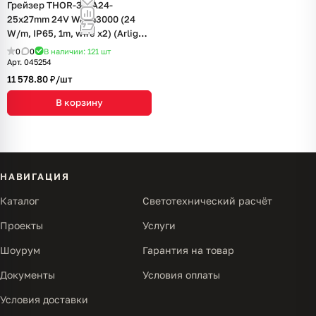
Грейзер THOR-3D-A24-
25x27mm 24V Warm3000 (24
W/m, IP65, 1m, wire x2) (Arlight,
Вывод прямой, 3 года)
0
0
В наличии: 121
шт
Арт.
045254
11 578.80 ₽/
шт
В корзину
НАВИГАЦИЯ
Каталог
Светотехнический расчёт
Проекты
Услуги
Шоурум
Гарантия на товар
Документы
Условия оплаты
Условия доставки