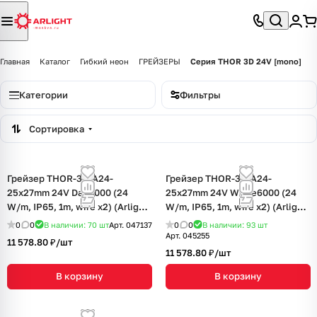
Главная
Каталог
Гибкий неон
ГРЕЙЗЕРЫ
Серия THOR 3D 24V [mono]
Категории
Фильтры
Сортировка
Грейзер THOR-3D-A24-
Грейзер THOR-3D-A24-
25x27mm 24V Day4000 (24
25x27mm 24V White6000 (24
W/m, IP65, 1m, wire x2) (Arlight,
W/m, IP65, 1m, wire x2) (Arlight,
Вывод прямой, 3 года)
Вывод прямой, 3 года)
0
0
В наличии: 70
шт
Арт.
047137
0
0
В наличии: 93
шт
Арт.
045255
11 578.80 ₽/
шт
11 578.80 ₽/
шт
В корзину
В корзину