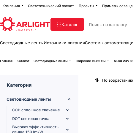
Компания
Светотехнический расчет
Проекты
Примеры освеще
Каталог
Светодиодные ленты
Источники питания
Системы автоматизац
Главная
Каталог
Светодиодные ленты
Широкие 15-85 мм
A140 24V 
По возрастанию
Категория
Светодиодные ленты
COB сплошное свечение
DOT световая точка
Высокая эффективность
свыше 150 lm/W