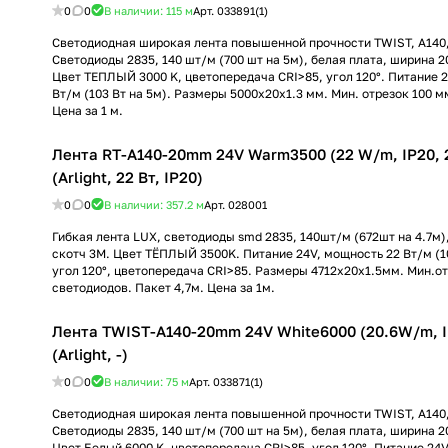
0
0
В наличии: 115
м
Арт.
033891(1)
Светодиодная широкая лента повышенной прочности TWIST, A140,
Светодиоды 2835, 140 шт/м (700 шт на 5м), белая плата, ширина 2
Цвет ТЕПЛЫЙ 3000 K, цветопередача CRI>85, угол 120°. Питание 2
Вт/м (103 Вт на 5м). Размеры 5000x20x1.3 мм. Мин. отрезок 100 м
Цена за 1 м.
Лента RT-A140-20mm 24V Warm3500 (22 W/m, IP20, 2
(Arlight, 22 Вт, IP20)
0
0
В наличии: 357.2
м
Арт.
028001
Гибкая лента LUX, светодиоды smd 2835, 140шт/м (672шт на 4.7м)
скотч 3М. Цвет ТЁПЛЫЙ 3500K. Питание 24V, мощность 22 Вт/м (103
угол 120°, цветопередача CRI>85. Размеры 4712х20x1.5мм. Мин.от
светодиодов. Пакет 4,7м. Цена за 1м.
Лента TWIST-A140-20mm 24V White6000 (20.6W/m, I
(Arlight, -)
0
0
В наличии: 75
м
Арт.
033871(1)
Светодиодная широкая лента повышенной прочности TWIST, A140,
Светодиоды 2835, 140 шт/м (700 шт на 5м), белая плата, ширина 2
Цвет Белый 6000 K, цветопередача CRI>85, угол 120°. Питание 24V