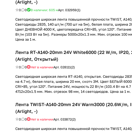
(Arlight, -)
0
0
В наличии: 605
м
Арт.
032959(1)
Светодиодная широкая лента повышенной прочности TWIST, A140,
Светодиоды 2835, 140 шт/м (700 шт на 5м), белая плата, ширина 2
Цвет ДНЕВНОЙ 4000 K, цветопередача CRI>85, угол 120°. Питание
Вт/м (103 Вт на 5м). Размеры 5000x20x1.3 мм. Мин. отрезок 100 м
Цена за 1 м.
Лента RT-A140-20mm 24V White6000 (22 W/m, IP20, 
(Arlight, Открытый)
0
0
Нет в наличии
Арт.
028111(2)
Светодиодная широкая лента RT-A140, открытая. Светодиоды 2835
на 4.7 м), белая плата, ширина 20 мм, скотч 3M. Цвет БЕЛЫЙ 600
CRI>85, угол 120°. Питание 24V, мощность 22 Вт/м (103.4 Вт на 4.7
4712x20x1.5 мм. Мин. отрезок 98 мм, 14 светодиодов. Цена за 1 м.
Лента TWIST-A140-20mm 24V Warm3000 (20.6W/m, IP
(Arlight, -)
0
0
Нет в наличии
Арт.
033872(2)
Светодиодная широкая лента повышенной прочности TWIST, A140,