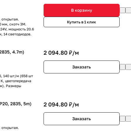
В корзину
 открытая.
Купить в 1 клик
0 мм, скотч 3M.
 24V, мощность 20.6
м, 14 светодиодов.
2835, 4.7m)
2 094.80 ₽/
м
Заказать
, 140 шт/м (658 шт
0 K, цветопередача
 м). Размеры
20, 2835, 5m)
2 094.80 ₽/
м
Заказать
 открытая.