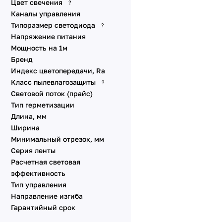
Цвет свечения
A420 24V 59mm 30 W/m с
?
DMX
отверстием
Каналы управления
Динамические эффекты
A560 24V 85mm 40 W/m
Типоразмер светодиода
?
SPI
Напряжение питания
Стабилизированные IC
Мощность на 1м
Питание от сети 230V
Бренд
Индекс цветопередачи, Ra
Специализированные
Класс пылевлагозащиты
?
Линзованные
Световой поток (прайс)
Универсальные 48V 10
Тип герметизации
мм
Длина, мм
Универсальные 12V 8-10
Ширина
мм
Минимальный отрезок, мм
Линейки SL
Серия ленты
Аксессуары для
Расчетная световая
подключения
эффективность
Тип управления
Направление изгиба
Гарантийный срок