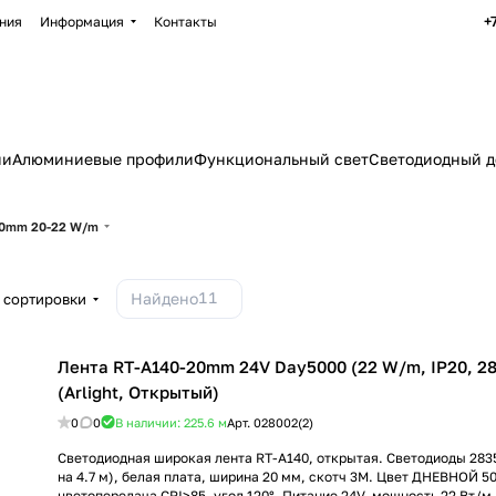
+
ния
Информация
Контакты
ии
Алюминиевые профили
Функциональный свет
Светодиодный д
20mm 20-22 W/m
11
Найдено
 сортировки
Лента RT-A140-20mm 24V Day5000 (22 W/m, IP20, 28
(Arlight, Открытый)
0
0
В наличии: 225.6
м
Арт.
028002(2)
Светодиодная широкая лента RT-A140, открытая. Светодиоды 2835
на 4.7 м), белая плата, ширина 20 мм, скотч 3M. Цвет ДНЕВНОЙ 50
цветопередача CRI>85, угол 120°. Питание 24V, мощность 22 Вт/м (