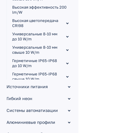
Высокая эффективность 200
lm/W
Высокая цветопередача
CRI98
Универсальные 8-10 мм
до 10 W/m
Универсальные 8-10 мм
свыше 10 W/m
Герметичные IP65-IP68
до 10 W/m
Герметичные IP65-IP68
свыше 10 W/m
Источники питания
Для сауны и бассейна
Узкие 3.5-5 мм
Гибкий неон
Широкие 15-85 мм
Системы автоматизации
A320 24V 24mm 5-40 W/m
Алюминиевые профили
X1600 24V 30мм 40 W/m
A240 24V 15mm 19.2 W/m