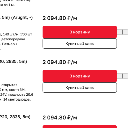
а за 1 м.
m) (Arlight, -)
2 094.80 ₽/
м
В корзину
, 140 шт/м (700 шт
 цветопередача
Купить в 1 клик
). Размеры
.
0, 2835, 5m)
2 094.80 ₽/
м
В корзину
 открытая.
Купить в 1 клик
0 мм, скотч 3M.
 24V, мощность 20.6
м, 14 светодиодов.
20, 2835, 5m)
2 094.80 ₽/
м