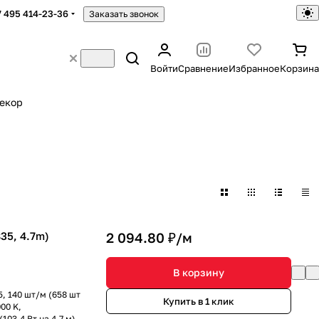
7 495 414-23-36
Заказать звонок
Войти
Сравнение
Избранное
Корзина
екор
35, 4.7m)
2 094.80 ₽/
м
В корзину
, 140 шт/м (658 шт
Купить в 1 клик
00 K,
103.4 Вт на 4.7 м).