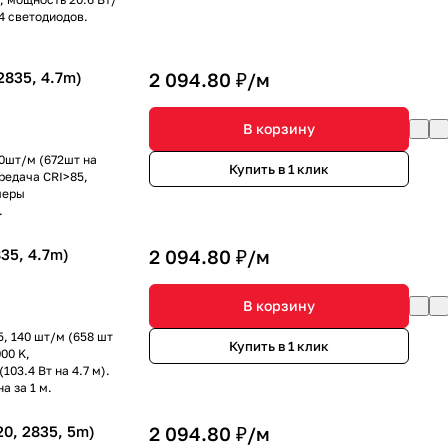
14 светодиодов.
835, 4.7m)
2 094.80 ₽/
м
В корзину
40шт/м (672шт на
Купить в 1 клик
редача CRI>85,
змеры
.
35, 4.7m)
2 094.80 ₽/
м
В корзину
, 140 шт/м (658 шт
Купить в 1 клик
00 K,
103.4 Вт на 4.7 м).
а за 1 м.
0, 2835, 5m)
2 094.80 ₽/
м