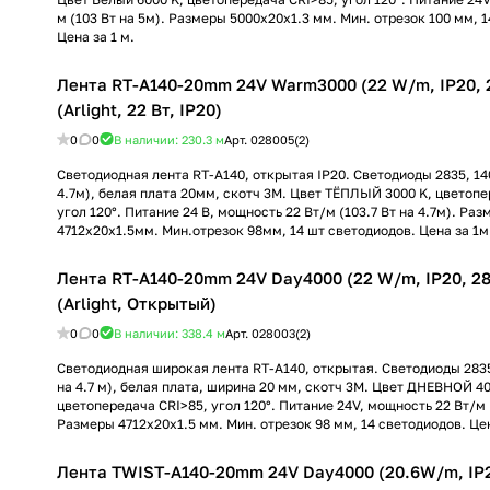
м (103 Вт на 5м). Размеры 5000x20x1.3 мм. Мин. отрезок 100 мм, 
Цена за 1 м.
Лента RT-A140-20mm 24V Warm3000 (22 W/m, IP20, 2
(Arlight, 22 Вт, IP20)
0
0
В наличии: 230.3
м
Арт.
028005(2)
Светодиодная лента RT-A140, открытая IP20. Светодиоды 2835, 1
4.7м), белая плата 20мм, скотч 3М. Цвет ТЁПЛЫЙ 3000 K, цветопе
угол 120°. Питание 24 В, мощность 22 Вт/м (103.7 Вт на 4.7м). Ра
4712х20x1.5мм. Мин.отрезок 98мм, 14 шт светодиодов. Цена за 1м
Лента RT-A140-20mm 24V Day4000 (22 W/m, IP20, 28
(Arlight, Открытый)
0
0
В наличии: 338.4
м
Арт.
028003(2)
Светодиодная широкая лента RT-A140, открытая. Светодиоды 2835
на 4.7 м), белая плата, ширина 20 мм, скотч 3M. Цвет ДНЕВНОЙ 40
цветопередача CRI>85, угол 120°. Питание 24V, мощность 22 Вт/м (
Размеры 4712x20x1.5 мм. Мин. отрезок 98 мм, 14 светодиодов. Цен
Лента TWIST-A140-20mm 24V Day4000 (20.6W/m, IP2