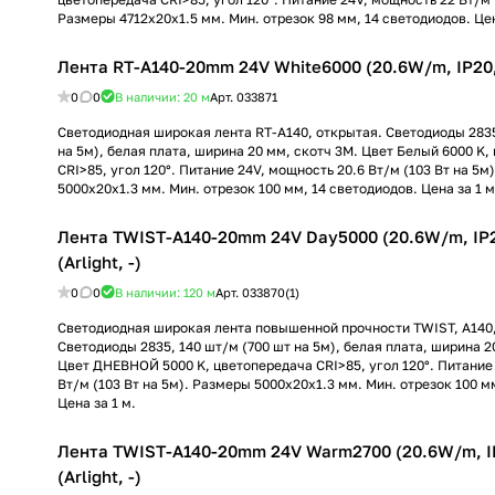
Размеры 4712x20x1.5 мм. Мин. отрезок 98 мм, 14 светодиодов. Цен
Лента RT-A140-20mm 24V White6000 (20.6W/m, IP20, 5
0
0
В наличии: 20
м
Арт.
033871
Светодиодная широкая лента RT-A140, открытая. Светодиоды 2835
на 5м), белая плата, ширина 20 мм, скотч 3M. Цвет Белый 6000 K,
CRI>85, угол 120°. Питание 24V, мощность 20.6 Вт/м (103 Вт на 5м
5000x20x1.3 мм. Мин. отрезок 100 мм, 14 светодиодов. Цена за 1 м
Лента TWIST-A140-20mm 24V Day5000 (20.6W/m, IP2
(Arlight, -)
0
0
В наличии: 120
м
Арт.
033870(1)
Светодиодная широкая лента повышенной прочности TWIST, A140,
Светодиоды 2835, 140 шт/м (700 шт на 5м), белая плата, ширина 2
Цвет ДНЕВНОЙ 5000 K, цветопередача CRI>85, угол 120°. Питание
Вт/м (103 Вт на 5м). Размеры 5000x20x1.3 мм. Мин. отрезок 100 м
Цена за 1 м.
Лента TWIST-A140-20mm 24V Warm2700 (20.6W/m, IP
(Arlight, -)