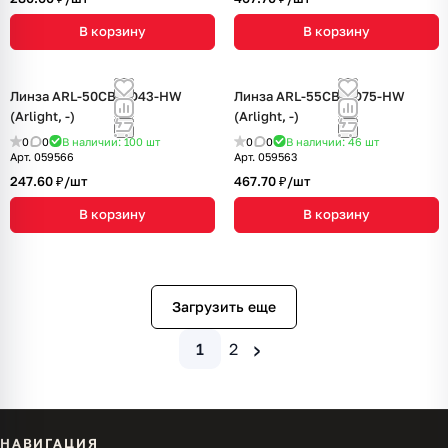
В корзину
В корзину
Линза ARL-50CBT-D43-HW
Линза ARL-55CBT-D75-HW
(Arlight, -)
(Arlight, -)
0
0
В наличии: 100
шт
0
0
В наличии: 46
шт
Арт.
059566
Арт.
059563
247.60 ₽/
шт
467.70 ₽/
шт
В корзину
В корзину
Загрузить еще
›
1
2
НАВИГАЦИЯ