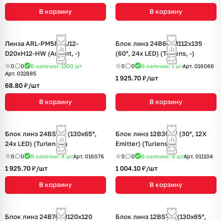
В корзину
В корзину
Линза ARL-PM585-U12-
Блок линз 24B60-M112х135
D20xH12-HW (Arlight, -)
(60°, 24x LED) (Turlens, -)
0
0
В наличии: 1300
шт
0
0
В наличии: 1
шт
Арт.
016066
Арт.
032885
1 925.70 ₽/
шт
68.80 ₽/
шт
В корзину
В корзину
Блок линз 24BST-E (130x65°,
Блок линз 12B30DF (30°, 12X
24x LED) (Turlens, -)
Emitter) (Turlens, -)
0
0
В наличии: 4
шт
Арт.
016076
0
0
В наличии: 9
шт
Арт.
011104
1 925.70 ₽/
шт
1 004.10 ₽/
шт
В корзину
В корзину
Блок линз 24B70-M120х120
Блок линз 12BST-E (130x65°,