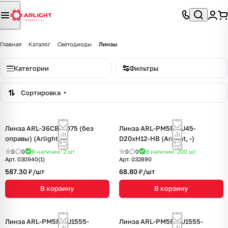
Главная
Каталог
Светодиоды
Линзы
Категории
Фильтры
Сортировка
Линза ARL-36CBT-D75 (без
Линза ARL-PM585-U45-
оправы) (Arlight, -)
D20xH12-HB (Arlight, -)
0
0
В наличии: 2
шт
0
0
В наличии: 200
шт
Арт.
030940(1)
Арт.
032890
587.30 ₽/
шт
68.80 ₽/
шт
В корзину
В корзину
Линза ARL-PM585-U1555-
Линза ARL-PM585-U1555-