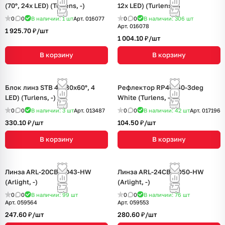
(70°, 24x LED) (Turlens, -)
12x LED) (Turlens, -)
0
0
В наличии: 1
шт
Арт.
016077
0
0
В наличии: 306
шт
Арт.
016078
1 925.70 ₽/
шт
1 004.10 ₽/
шт
В корзину
В корзину
Блок линз STB 4 (130x60°, 4
Рефлектор RP40x40-3deg
LED) (Turlens, -)
White (Turlens, -)
0
0
В наличии: 3
шт
Арт.
013487
0
0
В наличии: 42
шт
Арт.
017196
330.10 ₽/
шт
104.50 ₽/
шт
В корзину
В корзину
Линза ARL-20CBT-D43-HW
Линза ARL-24CBT-D50-HW
(Arlight, -)
(Arlight, -)
0
0
В наличии: 99
шт
0
0
В наличии: 76
шт
Арт.
059564
Арт.
059553
247.60 ₽/
шт
280.60 ₽/
шт