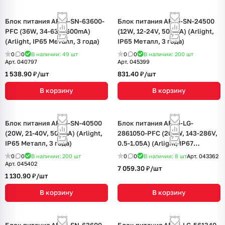
Блок питания ARPJ-SN-63600-
Блок питания ARPJ-SN-24500
PFC (36W, 34-63V, 600mA)
(12W, 12-24V, 500mA) (Arlight,
(Arlight, IP65 Металл, 3 года)
IP65 Металл, 3 года)
0
0
В наличии: 49
шт
0
0
В наличии: 200
шт
Арт.
040797
Арт.
045399
1 538.90 ₽/
шт
831.40 ₽/
шт
В корзину
В корзину
Блок питания ARPJ-SN-40500
Блок питания ARPJ-LG-
(20W, 21-40V, 500mA) (Arlight,
2861050-PFC (200W, 143-286V,
IP65 Металл, 3 года)
0.5-1.05A) (Arlight, IP67
Металл, 5 лет)
0
0
В наличии: 200
шт
0
0
В наличии: 8
шт
Арт.
043362
Арт.
045402
7 059.30 ₽/
шт
1 130.90 ₽/
шт
В корзину
В корзину