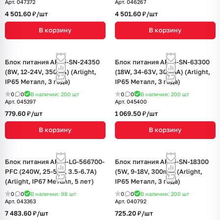
Арт.
047372
Арт.
046267
4 501.60 ₽/
шт
4 501.60 ₽/
шт
В корзину
В корзину
Блок питания ARPJ-SN-24350
Блок питания ARPJ-SN-63300
(8W, 12-24V, 350mA) (Arlight,
(18W, 34-63V, 300mA) (Arlight,
IP65 Металл, 3 года)
IP65 Металл, 3 года)
0
0
В наличии: 200
шт
0
0
В наличии: 200
шт
Арт.
045397
Арт.
045400
779.60 ₽/
шт
1 069.50 ₽/
шт
В корзину
В корзину
Блок питания ARPJ-LG-566700-
Блок питания ARPJ-SN-18300
PFC (240W, 25-56V, 3.5-6.7A)
(5W, 9-18V, 300mA) (Arlight,
(Arlight, IP67 Металл, 5 лет)
IP65 Металл, 3 года)
0
0
В наличии: 98
шт
0
0
В наличии: 200
шт
Арт.
043363
Арт.
040792
7 483.60 ₽/
шт
725.20 ₽/
шт