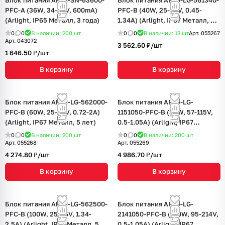
Блок питания ARPJ-SN-63600-
Блок питания ARPJ-LG-561340-
PFC-A (36W, 34-63V, 600mA)
PFC-B (40W, 25-56V, 0.45-
(Arlight, IP65 Металл, 3 года)
1.34A) (Arlight, IP67 Металл, 5
лет)
0
0
В наличии: 200
шт
0
0
В наличии: 13
шт
Арт.
055267
Арт.
043072
3 562.60 ₽/
шт
1 646.50 ₽/
шт
В корзину
В корзину
Блок питания ARPJ-LG-562000-
Блок питания ARPJ-LG-
PFC-B (60W, 25-56V, 0.72-2A)
1151050-PFC-B (80W, 57-115V,
(Arlight, IP67 Металл, 5 лет)
0.5-1.05A) (Arlight, IP67
Металл, 5 лет)
0
0
В наличии: 200
шт
0
0
В наличии: 200
шт
Арт.
055268
Арт.
055269
4 274.80 ₽/
шт
4 986.70 ₽/
шт
В корзину
В корзину
Блок питания ARPJ-LG-562500-
Блок питания ARPJ-LG-
PFC-B (100W, 25-56V, 1.34-
2141050-PFC-B (150W, 95-214V,
2.5A) (Arlight, IP67 Металл, 5
0.5-1.05A) (Arlight, IP67