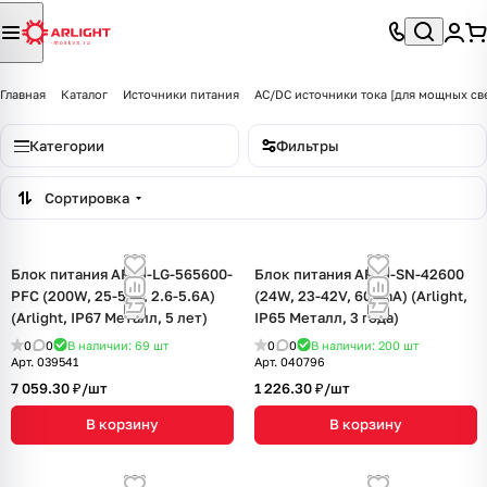
Главная
Каталог
Источники питания
AC/DC источники тока [для мощных св
Категории
Фильтры
Сортировка
Блок питания ARPJ-LG-565600-
Блок питания ARPJ-SN-42600
PFC (200W, 25-56V, 2.6-5.6A)
(24W, 23-42V, 600mA) (Arlight,
(Arlight, IP67 Металл, 5 лет)
IP65 Металл, 3 года)
0
0
В наличии: 69
шт
0
0
В наличии: 200
шт
Арт.
039541
Арт.
040796
7 059.30 ₽/
шт
1 226.30 ₽/
шт
В корзину
В корзину