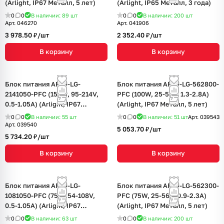
(Arlight, IP67 Металл, 5 лет)
(Arlight, IP65 Металл, 3 года)
0
0
В наличии: 89
шт
0
0
В наличии: 200
шт
Арт.
046270
Арт.
041906
3 978.50 ₽/
шт
2 352.40 ₽/
шт
В корзину
В корзину
Блок питания ARPJ-LG-
Блок питания ARPJ-LG-562800-
2141050-PFC (150W, 95-214V,
PFC (100W, 25-56V, 1.3-2.8A)
0.5-1.05A) (Arlight, IP67
(Arlight, IP67 Металл, 5 лет)
Металл, 5 лет)
0
0
В наличии: 55
шт
0
0
В наличии: 51
шт
Арт.
039543
Арт.
039540
5 053.70 ₽/
шт
5 734.20 ₽/
шт
В корзину
В корзину
Блок питания ARPJ-LG-
Блок питания ARPJ-LG-562300-
1081050-PFC (75W, 54-108V,
PFC (75W, 25-56V, 0.9-2.3A)
0.5-1.05A) (Arlight, IP67
(Arlight, IP67 Металл, 5 лет)
Металл, 5 лет)
0
0
В наличии: 63
шт
0
0
В наличии: 200
шт