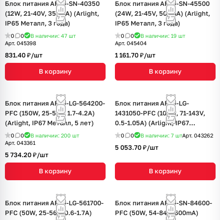
Блок питания ARPJ-SN-40350
Блок питания ARPJ-SN-45500
(12W, 21-40V, 350mA) (Arlight,
(24W, 21-45V, 500mA) (Arlight,
IP65 Металл, 3 года)
IP65 Металл, 3 года)
0
0
В наличии: 47
шт
0
0
В наличии: 19
шт
Арт.
045398
Арт.
045404
831.40 ₽/
шт
1 161.70 ₽/
шт
В корзину
В корзину
Блок питания ARPJ-LG-564200-
Блок питания ARPJ-LG-
PFC (150W, 25-56V, 1.7-4.2A)
1431050-PFC (100W, 71-143V,
(Arlight, IP67 Металл, 5 лет)
0.5-1.05A) (Arlight, IP67
Металл, 5 лет)
0
0
В наличии: 200
шт
0
0
В наличии: 7
шт
Арт.
043262
Арт.
043361
5 053.70 ₽/
шт
5 734.20 ₽/
шт
В корзину
В корзину
Блок питания ARPJ-LG-561700-
Блок питания ARPJ-SN-84600-
PFC (50W, 25-56V, 0.6-1.7A)
PFC (50W, 54-84V, 600mA)