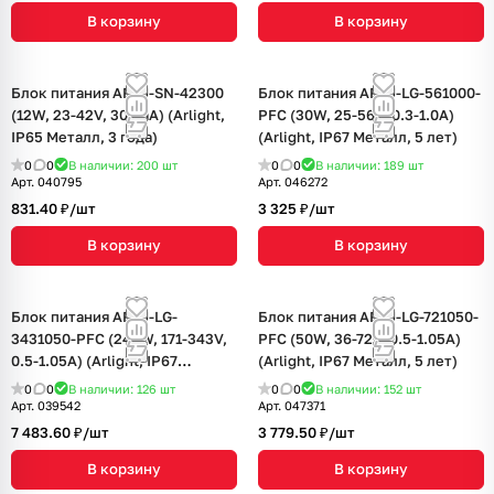
В корзину
В корзину
Блок питания ARPJ-SN-42300
Блок питания ARPJ-LG-561000-
(12W, 23-42V, 300mA) (Arlight,
PFC (30W, 25-56V, 0.3-1.0A)
IP65 Металл, 3 года)
(Arlight, IP67 Металл, 5 лет)
0
0
В наличии: 200
шт
0
0
В наличии: 189
шт
Арт.
040795
Арт.
046272
831.40 ₽/
шт
3 325 ₽/
шт
В корзину
В корзину
Блок питания ARPJ-LG-
Блок питания ARPJ-LG-721050-
3431050-PFC (240W, 171-343V,
PFC (50W, 36-72V, 0.5-1.05A)
0.5-1.05A) (Arlight, IP67
(Arlight, IP67 Металл, 5 лет)
Металл, 5 лет)
0
0
В наличии: 126
шт
0
0
В наличии: 152
шт
Арт.
039542
Арт.
047371
7 483.60 ₽/
шт
3 779.50 ₽/
шт
В корзину
В корзину