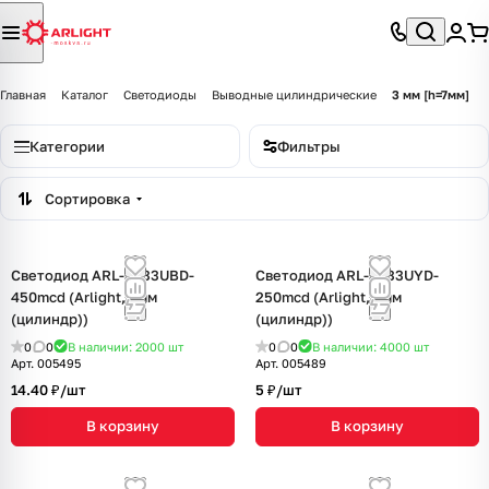
Главная
Каталог
Светодиоды
Выводные цилиндрические
3 мм [h=7мм]
Категории
Фильтры
Сортировка
Светодиод ARL-3033UBD-
Светодиод ARL-3033UYD-
450mcd (Arlight, 3мм
250mcd (Arlight, 3мм
(цилиндр))
(цилиндр))
0
0
В наличии: 2000
шт
0
0
В наличии: 4000
шт
Арт.
005495
Арт.
005489
14.40 ₽/
шт
5 ₽/
шт
В корзину
В корзину