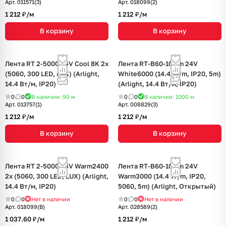
Арт.
011571(3)
Арт.
018099(2)
1 212 ₽/
м
1 212 ₽/
м
В корзину
В корзину
Лента RT 2-5000 24V Cool 8K 2x
Лента RT-B60-10mm 24V
(5060, 300 LED, LUX) (Arlight,
White6000 (14.4 W/m, IP20, 5m)
14.4 Вт/м, IP20)
(Arlight, 14.4 Вт/м, IP20)
0
0
В наличии: 90
м
0
0
В наличии: 1000
м
Арт.
013757(1)
Арт.
008829(3)
1 212 ₽/
м
1 212 ₽/
м
В корзину
В корзину
Лента RT 2-5000 24V Warm2400
Лента RT-B60-10mm 24V
2x (5060, 300 LED, LUX) (Arlight,
Warm3000 (14.4 W/m, IP20,
14.4 Вт/м, IP20)
5060, 5m) (Arlight, Открытый)
0
0
Нет в наличии
0
0
Нет в наличии
Арт.
018099(B)
Арт.
028589(2)
1 037.60 ₽/
м
1 212 ₽/
м