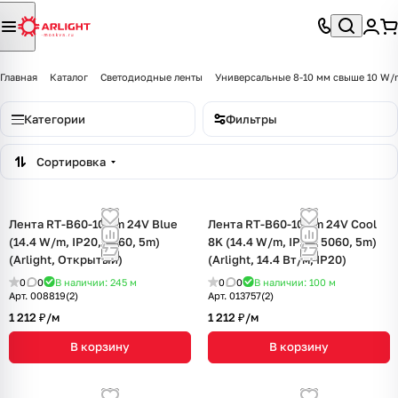
Главная
Каталог
Светодиодные ленты
Универсальные 8-10 мм свыше 10 W/
Категории
Фильтры
Сортировка
Лента RT-B60-10mm 24V Blue
Лента RT-B60-10mm 24V Cool
(14.4 W/m, IP20, 5060, 5m)
8K (14.4 W/m, IP20, 5060, 5m)
(Arlight, Открытый)
(Arlight, 14.4 Вт/м, IP20)
0
0
В наличии: 245
м
0
0
В наличии: 100
м
Арт.
008819(2)
Арт.
013757(2)
1 212 ₽/
м
1 212 ₽/
м
В корзину
В корзину