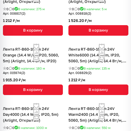
(Arlight, Открытый)
(Arlight, Открытый)
0
0
В наличии: 275
м
0
0
В наличии: 5
м
Арт.
008817(2)
Арт.
008818(2)
1 212 ₽/
м
1 526.20 ₽/
м
В корзину
В корзину
Лента RT-B60-10mm 24V
Лента RT-B60-10mm 24V
Orange (14.4 W/m, IP20, 5060,
White6000 (14.4 W/m, IP20,
5m) (Arlight, 14.4 Вт/м, IP20)
5060, 5m) (Arlight, 14.4 Вт/м,
IP20)
0
0
В наличии: 180
м
0
0
В наличии: 135
м
Арт.
015974(2)
Арт.
008829(2)
1 915.20 ₽/
м
1 212 ₽/
м
В корзину
В корзину
Лента RT-B60-10mm 24V
Лента RT-B60-10mm 24V
Day4000 (14.4 W/m, IP20, 5m)
Warm2400 (14.4 W/m, IP20,
(Arlight, Открытый)
5060, 5m) (Arlight, 14.4 Вт/м,
IP20)
0
0
В наличии: 1000
м
0
0
В наличии: 550
м