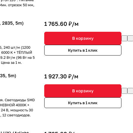
Мин. отрезок 50 мм,
 2835, 5m)
1 765.60 ₽/
м
В корзину
, 240 шт/м (1200
Купить в 1 клик
Й 6000 K + ТЁПЛЫЙ
9.2 Вт/м (96 Вт на 5
Цена за 1 м.
35, 5m)
1 927.30 ₽/
м
В корзину
ия. Светодиоды SMD
Купить в 1 клик
 ДНЕВНОЙ 4000K +
 24 В, мощность 30
, 12 светодиодов.