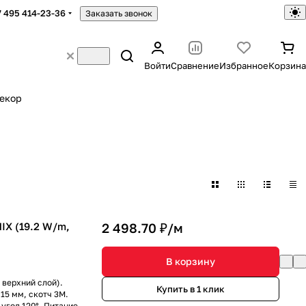
7 495 414-23-36
Заказать звонок
Войти
Сравнение
Избранное
Корзина
екор
IX (19.2 W/m,
2 498.70 ₽/
м
В корзину
верхний слой).
Купить в 1 клик
 15 мм, скотч 3M.
угол 120°. Питание