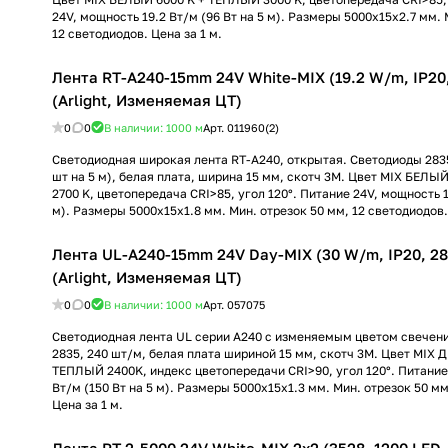
24V, мощность 19.2 Вт/м (96 Вт на 5 м). Размеры 5000x15x2.7 мм. 
12 светодиодов. Цена за 1 м.
Лента RT-A240-15mm 24V White-MIX (19.2 W/m, IP20,
(Arlight, Изменяемая ЦТ)
0
0
В наличии: 1000
м
Арт.
011960(2)
Светодиодная широкая лента RT-A240, открытая. Светодиоды 2835
шт на 5 м), белая плата, ширина 15 мм, скотч 3M. Цвет MIX БЕЛЫ
2700 K, цветопередача CRI>85, угол 120°. Питание 24V, мощность 1
м). Размеры 5000x15x1.8 мм. Мин. отрезок 50 мм, 12 светодиодов. 
Лента UL-A240-15mm 24V Day-MIX (30 W/m, IP20, 28
(Arlight, Изменяемая ЦТ)
0
0
В наличии: 1000
м
Арт.
057075
Светодиодная лента UL серии A240 с изменяемым цветом свечен
2835, 240 шт/м, белая плата шириной 15 мм, скотч 3M. Цвет MIX
ТЕПЛЫЙ 2400K, индекс цветопередачи CRI>90, угол 120°. Питание
Вт/м (150 Вт на 5 м). Размеры 5000x15x1.3 мм. Мин. отрезок 50 мм
Цена за 1 м.