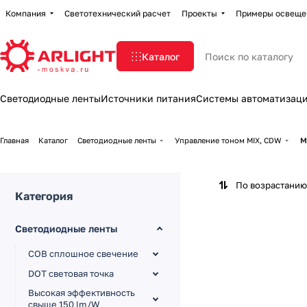
Компания
Светотехнический расчет
Проекты
Примеры освеще
Каталог
Светодиодные ленты
Источники питания
Системы автоматизац
Главная
Каталог
Светодиодные ленты
Управление тоном MIX, CDW
M
По возрастанию
Категория
Светодиодные ленты
COB сплошное свечение
DOT световая точка
Высокая эффективность
свыше 150 lm/W