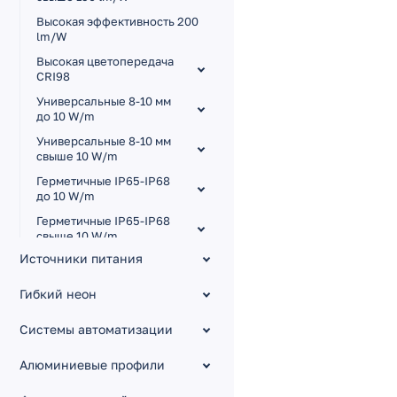
Высокая эффективность 200
lm/W
Высокая цветопередача
CRI98
Универсальные 8-10 мм
до 10 W/m
Универсальные 8-10 мм
свыше 10 W/m
Герметичные IP65-IP68
до 10 W/m
Герметичные IP65-IP68
свыше 10 W/m
Источники питания
Для сауны и бассейна
Узкие 3.5-5 мм
Гибкий неон
Широкие 15-85 мм
Системы автоматизации
Малый шаг резки
Изгиб на плоскости RZ
Алюминиевые профили
Управление тоном MIX,