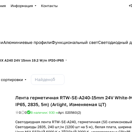
+
ния
Информация
Контакты
ии
Алюминиевые профили
Функциональный свет
Светодиодный д
IX A240 24V 15mm 19.2 W/m IP20-IP65
5
Найдено
 сортировки
Лента герметичная RTW-SE-A240-15mm 24V White-M
IP65, 2835, 5m) (Arlight, Изменяемая ЦТ)
0
0
В наличии: 930
м
Арт.
020560(2)
Светодиодная лента RTW-SE-A240, герметичная (SE-силиконовый 
Светодиоды 2835, 240 шт/м (1200 шт на 5 м), белая плата, ширина
Цвет MIX БЕЛЫЙ 6000 K + ТЁПЛЫЙ 3000 K, цветопередача CRI>85, 