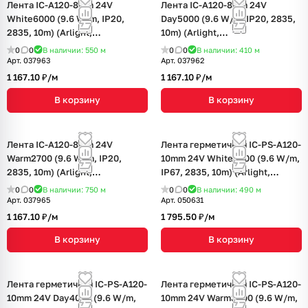
Лента IC-A120-8mm 24V
Лента IC-A120-8mm 24V
White6000 (9.6 W/m, IP20,
Day5000 (9.6 W/m, IP20, 2835,
2835, 10m) (Arlight,
10m) (Arlight,
стабилизированная)
стабилизированная)
0
0
В наличии: 550
м
0
0
В наличии: 410
м
Арт.
037963
Арт.
037962
1 167.10 ₽/
м
1 167.10 ₽/
м
В корзину
В корзину
Лента IC-A120-8mm 24V
Лента герметичная IC-PS-A120-
Warm2700 (9.6 W/m, IP20,
10mm 24V White6000 (9.6 W/m,
2835, 10m) (Arlight,
IP67, 2835, 10m) (Arlight,
стабилизированная)
стабилизированная)
0
0
В наличии: 750
м
0
0
В наличии: 490
м
Арт.
037965
Арт.
050631
1 167.10 ₽/
м
1 795.50 ₽/
м
В корзину
В корзину
Лента герметичная IC-PS-A120-
Лента герметичная IC-PS-A120-
10mm 24V Day4000 (9.6 W/m,
10mm 24V Warm3000 (9.6 W/m,