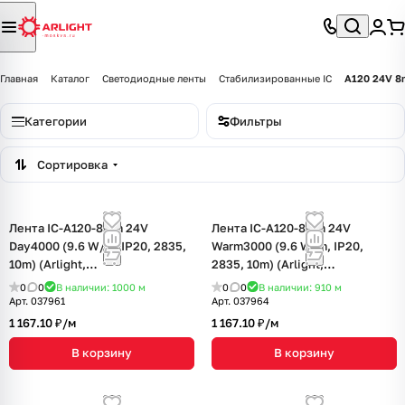
Главная
Каталог
Светодиодные ленты
Стабилизированные IC
A120 24V 8
Категории
Фильтры
Сортировка
Лента IC-A120-8mm 24V
Лента IC-A120-8mm 24V
Day4000 (9.6 W/m, IP20, 2835,
Warm3000 (9.6 W/m, IP20,
10m) (Arlight,
2835, 10m) (Arlight,
стабилизированная)
стабилизированная)
0
0
В наличии: 1000
м
0
0
В наличии: 910
м
Арт.
037961
Арт.
037964
1 167.10 ₽/
м
1 167.10 ₽/
м
В корзину
В корзину