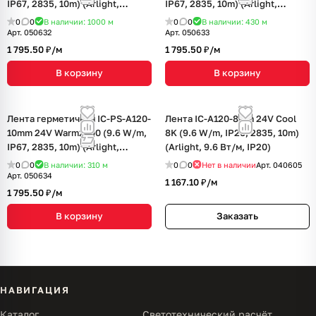
IP67, 2835, 10m) (Arlight,
IP67, 2835, 10m) (Arlight,
стабилизированная)
стабилизированная)
0
0
В наличии: 1000
м
0
0
В наличии: 430
м
Арт.
050632
Арт.
050633
1 795.50 ₽/
м
1 795.50 ₽/
м
В корзину
В корзину
Лента герметичная IC-PS-A120-
Лента IC-A120-8mm 24V Cool
10mm 24V Warm2700 (9.6 W/m,
8K (9.6 W/m, IP20, 2835, 10m)
IP67, 2835, 10m) (Arlight,
(Arlight, 9.6 Вт/м, IP20)
стабилизированная)
0
0
В наличии: 310
м
0
0
Нет в наличии
Арт.
040605
Арт.
050634
1 167.10 ₽/
м
1 795.50 ₽/
м
В корзину
Заказать
НАВИГАЦИЯ
Каталог
Светотехнический расчёт