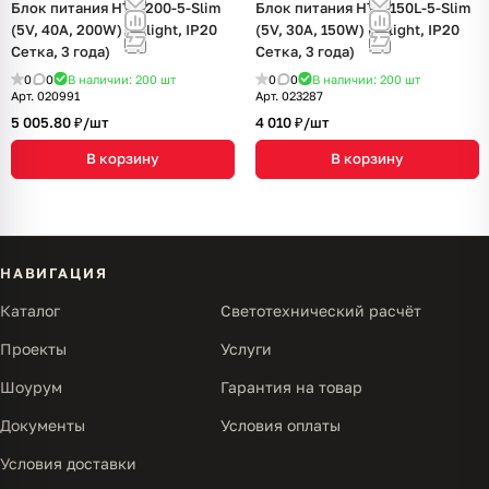
Блок питания HTS-200-5-Slim
Блок питания HTS-150L-5-Slim
(5V, 40A, 200W) (Arlight, IP20
(5V, 30A, 150W) (Arlight, IP20
Сетка, 3 года)
Сетка, 3 года)
0
0
В наличии: 200
шт
0
0
В наличии: 200
шт
Арт.
020991
Арт.
023287
5 005.80 ₽/
шт
4 010 ₽/
шт
В корзину
В корзину
НАВИГАЦИЯ
Каталог
Светотехнический расчёт
Проекты
Услуги
Шоурум
Гарантия на товар
Документы
Условия оплаты
Условия доставки