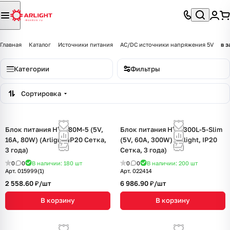
Главная
Каталог
Источники питания
AC/DC источники напряжения 5V
в 
Категории
Фильтры
Сортировка
Блок питания HTS-80M-5 (5V,
Блок питания HTS-300L-5-Slim
16A, 80W) (Arlight, IP20 Сетка,
(5V, 60A, 300W) (Arlight, IP20
3 года)
Сетка, 3 года)
0
0
В наличии: 180
шт
0
0
В наличии: 200
шт
Арт.
015999(1)
Арт.
022414
2 558.60 ₽/
шт
6 986.90 ₽/
шт
В корзину
В корзину