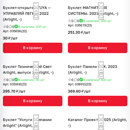
Буклет-открытка TUYA —
Буклет МАГНИТНЫЕ
УПРАВЛЯЙ ЛЕГКО. 2022
СИСТЕМЫ. 2023 (Arlight, -)
(Arlight, -)
0
0
В наличии: 100
шт
Арт.
035679(23)
0
0
В наличии: 100
шт
Арт.
035656(22)
251.30 ₽/
шт
30 ₽/
шт
В корзину
В корзину
Буклет Технический Свет
Буклет Панели KNX. 2023
Arlight, выпуск 1 (Arlight, -)
(Arlight, -)
0
0
В наличии: 91
шт
0
0
В наличии: 100
шт
Арт.
033168(23)
Арт.
038911(23)
295.70 ₽/
шт
369.60 ₽/
шт
В корзину
В корзину
Буклет "Услуги компании
Каталог Проекты 2025 (Arlight,
Arlight" (Arlight, -)
-)