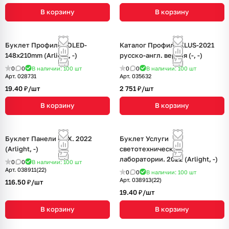
В корзину
В корзину
Буклет Профиль FOLED-
Каталог Профиль KLUS-2021
148х210mm (Arlight, -)
русско-англ. версия (-, -)
0
0
В наличии: 100
шт
0
0
В наличии: 100
шт
Арт.
028731
Арт.
035632
19.40 ₽/
шт
2 751 ₽/
шт
В корзину
В корзину
Буклет Панели KNX. 2022
Буклет Услуги
(Arlight, -)
светотехнической
лаборатории. 2022 (Arlight, -)
0
0
В наличии: 100
шт
Арт.
038911(22)
0
0
В наличии: 100
шт
Арт.
038913(22)
116.50 ₽/
шт
19.40 ₽/
шт
В корзину
В корзину