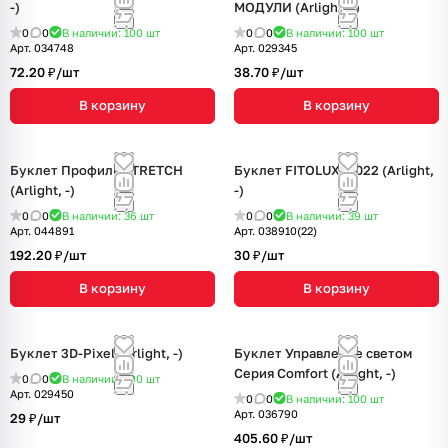
-)
МОДУЛИ (Arlight, -)
0
0
В наличии: 100
шт
0
0
В наличии: 100
шт
Арт.
034748
Арт.
029345
72.20 ₽/
шт
38.70 ₽/
шт
В корзину
В корзину
Буклет Профиль STRETCH
Буклет FITOLUX. 2022 (Arlight,
(Arlight, -)
-)
0
0
В наличии: 36
шт
0
0
В наличии: 39
шт
Арт.
044891
Арт.
038910(22)
192.20 ₽/
шт
30 ₽/
шт
В корзину
В корзину
Буклет 3D-Pixel (Arlight, -)
Буклет Управление светом
Серия Comfort (Arlight, -)
0
0
В наличии: 100
шт
Арт.
029450
0
0
В наличии: 100
шт
Арт.
036790
29 ₽/
шт
405.60 ₽/
шт