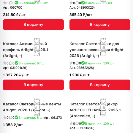
0
0
В наличии: 100
шт
0
0
В наличии: 82
шт
Арт.
060700
Арт.
048903(25)
214.80 ₽/
шт
365.10 ₽/
шт
В корзину
В корзину
Каталог Алюминиевый
Каталог Светильники для
профиль Arlight. 2026.1
уличного освещения Arlight
(Arlight, -)
2026 (Arlight, -)
0
0
В наличии: 97
шт
0
0
В наличии: 100
шт
Арт.
031001(26)
Арт.
035622(26)
1 327.20 ₽/
шт
1 200 ₽/
шт
В корзину
В корзину
Каталог Светодиодные ленты
Каталог Световой Декор
Arlight. 2026.1 (Arlight, -)
ARDECOLED Arlight. 2026.1
(Ardecoled, -)
0
0
В наличии: 8
шт
Арт.
061173
0
0
В наличии: 100
шт
1 353 ₽/
шт
Арт.
035620(26)