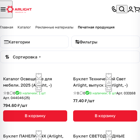
Главная
Каталог
Рекламные материалы
Печатная продукция
Категории
Фильтры
Сортировка
Каталог Освещение для
Буклет Технический Свет
мебели. 2025 (Arlight, -)
Arlight, выпуск 1 (Arlight, -)
0
0
В наличии: 1
шт
0
0
В наличии: 6
шт
Арт.
033168
Арт.
044046(25)
77.40 ₽/
шт
794.60 ₽/
шт
В корзину
В корзину
Буклет ПАНЕЛИ KNX (Arlight,
Буклет СВЕТОДИОДНЫЕ