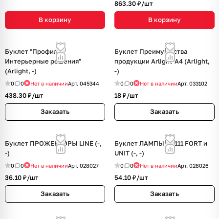
863.30 ₽/
шт
В корзину
В корзину
Буклет "Профиль.
Буклет Преимущества
Интерьерные решения"
продукции Arlight-А4 (Arlight,
(Arlight, -)
-)
0
0
Нет в наличии
Арт.
045344
0
0
Нет в наличии
Арт.
033102
438.30 ₽/
шт
18 ₽/
шт
Заказать
Заказать
Буклет ПРОЖЕКТОРЫ LINE (-,
Буклет ЛАМПЫ AR111 FORT и
-)
UNIT (-, -)
0
0
Нет в наличии
Арт.
028027
0
0
Нет в наличии
Арт.
028026
36.10 ₽/
шт
54.10 ₽/
шт
Заказать
Заказать