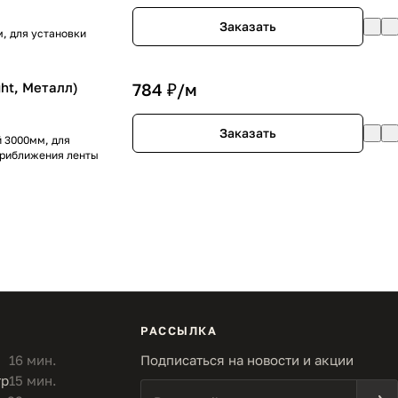
Заказать
, для установки
ht, Металл)
784 ₽/
м
Заказать
 3000мм, для
приближения ленты
РАССЫЛКА
16 мин.
Подписаться на новости и акции
тр
15 мин.