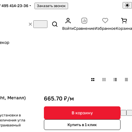
7 495 414-23-36
Заказать звонок
Войти
Сравнение
Избранное
Корзина
екор
ht, Металл)
665.70 ₽/
м
В корзину
установки в
величения угла
Купить в 1 клик
страиваемый