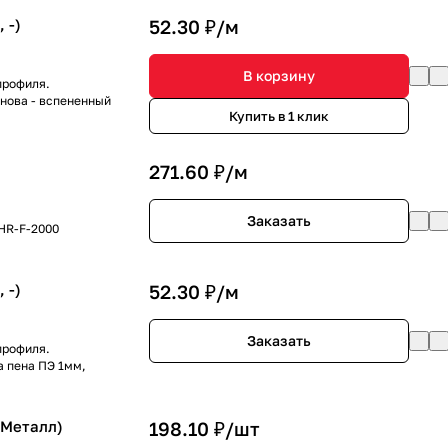
 -)
52.30 ₽/
м
В корзину
профиля.
снова - вспененный
Купить в 1 клик
271.60 ₽/
м
Заказать
 HR-F-2000
 -)
52.30 ₽/
м
Заказать
профиля.
а пена ПЭ 1мм,
 Металл)
198.10 ₽/
шт