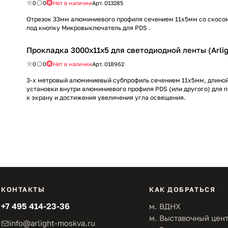
0
0
Нет в наличии
Арт.
013285
Отрезок 33мм алюминиевого профиля сечением 11х5мм со скосом
под кнопку Микровыключатель для PDS .
Прокладка 3000х11x5 для светодиодной ленты (Arlig
0
0
Нет в наличии
Арт.
018962
3-х метровый алюминиевый субпрофиль сечением 11х5мм, длиной
установки внутри алюминиевого профиля PDS (или другого) для 
к экрану и достижения увеличения угла освещения.
КОНТАКТЫ
КАК ДОБРАТЬСЯ
+7 495 414-23-36
м. ВДНХ
м. Выставочный цен
info@arlight-moskva.ru