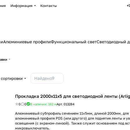
+
ния
Информация
Контакты
ии
Алюминиевые профили
Функциональный свет
Светодиодный д
тавки
9
Найдено
 сортировки
Прокладка 2000х11x5 для светодиодной ленты (Arlig
0
0
В наличии: 162
м
Арт.
013284
Алюминиевый субпрофиль сечением 11х5мм, длиной 2000мм, для 
алюминиевый профиля PDS (или другого) для поднятия ленты и у
освещения (с экраном-линзой). Также служит основанием под в
микровыключатель.