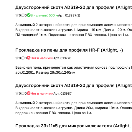
Двухсторонний скотч ADS19-20 для профиля (Arlight,
0
0
В наличии: 500
м
Арт.
013987(1)
Акриловый 2-хсторонний скотч для приклеивания алюминиевого 
Выдерживает высокие нагрузки. Ширина - 19 мм. Длина - 20 м. О
ПЭ толщиной 1мм. Подложка - красная ПВХ-пленка. Цена за 1 м.
Прокладка из пены для профиля HR-F (Arlight, -)
0
0
Нет в наличии
Арт.
013776
Базисная пена, применяется как эластичная основа под профиль
арт.012091. Размер 26х30х1240мм.
Двухсторонний скотч ADS19-20 для профиля (Arlight,
0
0
Нет в наличии
Арт.
013987
Акриловый 2-хсторонний скотч для приклеивания алюминиевого 
Выдерживает высокие нагрузки. Длина 20м, ширина 19мм. Основ
подложка красная ПВХ-пленка. Цена за 1м.
Прокладка 33х11x5 для микровыключателя (Arlight,