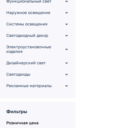
Функциональный свет
ARLIGHT S2-LUX
Наружное освещение
ARLIGHT ARH
Радиусный ARC [для
Системы освещения
кругов]
Светодиодный декор
Для натяжных потолков
Силиконовые и
Электроустановочные
пластиковые WPH
изделия
TOP, LEDs-ON
Дизайнерский свет
ALM
Светодиоды
Гипсокартонный модуль
Технический профиль
Рекламные материалы
Кнопки в профиль
Упаковка для профиля
Для линейных
Фильтры
светильников
Розничная цена