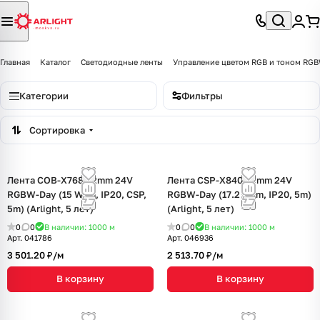
Главная
Каталог
Светодиодные ленты
Управление цветом RGB и тоном R
Категории
Фильтры
Сортировка
Лента COB-X768-12mm 24V
Лента CSP-X840-12mm 24V
RGBW-Day (15 W/m, IP20, CSP,
RGBW-Day (17.2 W/m, IP20, 5m)
5m) (Arlight, 5 лет)
(Arlight, 5 лет)
0
0
В наличии: 1000
м
0
0
В наличии: 1000
м
Арт.
041786
Арт.
046936
3 501.20 ₽/
м
2 513.70 ₽/
м
В корзину
В корзину