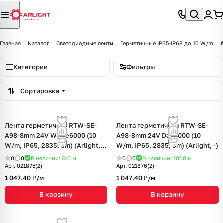
Главная
Каталог
Светодиодные ленты
Герметичные IP65-IP68 до 10 W/m
Категории
Фильтры
Сортировка
Лента герметичная RTW-SE-
Лента герметичная RTW-SE-
A98-8mm 24V White6000 (10
A98-8mm 24V Day4000 (10
W/m, IP65, 2835, 5m) (Arlight,
W/m, IP65, 2835, 5m) (Arlight, -)
10 Вт/м, IP65)
0
0
В наличии: 310
м
0
0
В наличии: 1000
м
Арт.
021875(2)
Арт.
021876(2)
1 047.40 ₽/
м
1 047.40 ₽/
м
В корзину
В корзину