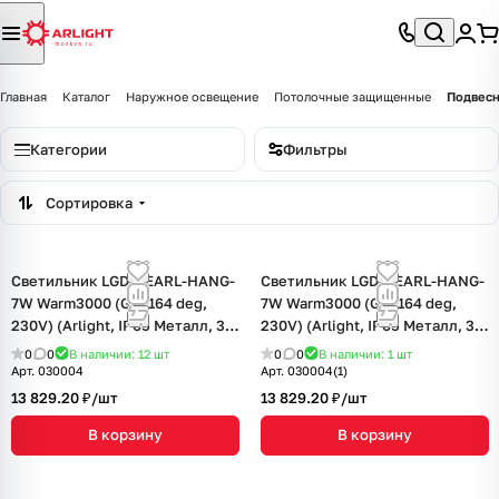
Главная
Каталог
Наружное освещение
Потолочные защищенные
Подвесн
Категории
Фильтры
Сортировка
Светильник LGD-PEARL-HANG-
Светильник LGD-PEARL-HANG-
7W Warm3000 (GR, 164 deg,
7W Warm3000 (GR, 164 deg,
230V) (Arlight, IP65 Металл, 3
230V) (Arlight, IP65 Металл, 3
года)
года)
0
0
В наличии: 12
шт
0
0
В наличии: 1
шт
Арт.
030004
Арт.
030004(1)
13 829.20 ₽/
шт
13 829.20 ₽/
шт
В корзину
В корзину