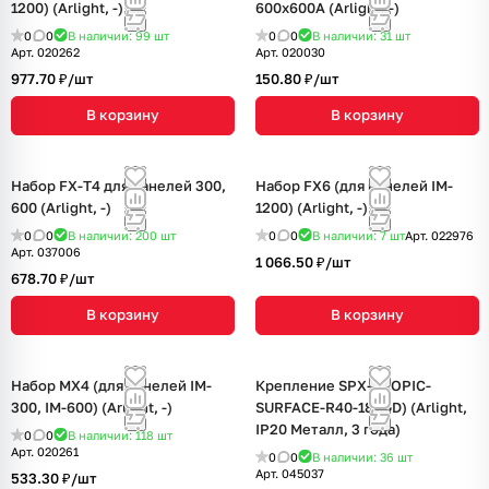
1200) (Arlight, -)
600x600A (Arlight, -)
0
0
В наличии: 99
шт
0
0
В наличии: 31
шт
Арт.
020262
Арт.
020030
977.70 ₽/
шт
150.80 ₽/
шт
В корзину
В корзину
Набор FX-T4 для панелей 300,
Набор FX6 (для панелей IM-
600 (Arlight, -)
1200) (Arlight, -)
0
0
В наличии: 200
шт
0
0
В наличии: 7
шт
Арт.
022976
Арт.
037006
1 066.50 ₽/
шт
678.70 ₽/
шт
В корзину
В корзину
Набор MX4 (для панелей IM-
Крепление SPX-TROPIC-
300, IM-600) (Arlight, -)
SURFACE-R40-18 (GD) (Arlight,
IP20 Металл, 3 года)
0
0
В наличии: 118
шт
Арт.
020261
0
0
В наличии: 36
шт
Арт.
045037
533.30 ₽/
шт