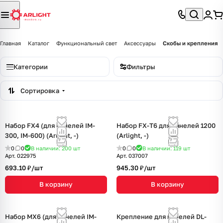
Главная
Каталог
Функциональный свет
Аксессуары
Скобы и крепления
Категории
Фильтры
Сортировка
Набор FX4 (для панелей IM-
Набор FX-T6 для панелей 1200
300, IM-600) (Arlight, -)
(Arlight, -)
0
0
В наличии: 200
шт
0
0
В наличии: 119
шт
Арт.
022975
Арт.
037007
693.10 ₽/
шт
945.30 ₽/
шт
В корзину
В корзину
Набор MX6 (для панелей IM-
Крепление для панелей DL-