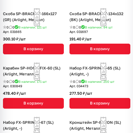
Скоба SP-BRACKET-166x127
Скоба SP-BRACKET-134x132
(GR) (Arlight, Металл)
(BK) (Arlight, Металл)
0
0
В наличии: 121
шт
0
0
В наличии: 94
шт
Арт.
031665
Арт.
031697
300.10 ₽/
шт
191.40 ₽/
шт
В корзину
В корзину
Карабин SP-HOOK-FIX-60 (SL)
Набор FX-SPRINGS-65 (SL)
(Arlight, Металл)
(Arlight, -)
0
0
В наличии: 171
шт
0
0
В наличии: 200
шт
Арт.
030849
Арт.
034473
478.40 ₽/
шт
277.50 ₽/
шт
В корзину
В корзину
Набор FX-SPRINGS-67 (SL)
Кронштейн SP-ERCON (SL)
(Arlight, -)
(Arlight, Металл)