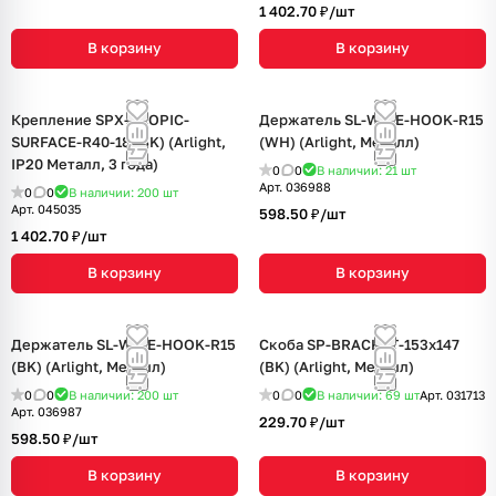
1 402.70 ₽/
шт
В корзину
В корзину
Крепление SPX-TROPIC-
Держатель SL-WIRE-HOOK-R15
SURFACE-R40-18 (BK) (Arlight,
(WH) (Arlight, Металл)
IP20 Металл, 3 года)
0
0
В наличии: 21
шт
Арт.
036988
0
0
В наличии: 200
шт
Арт.
045035
598.50 ₽/
шт
1 402.70 ₽/
шт
В корзину
В корзину
Держатель SL-WIRE-HOOK-R15
Скоба SP-BRACKET-153x147
(BK) (Arlight, Металл)
(BK) (Arlight, Металл)
0
0
В наличии: 200
шт
0
0
В наличии: 69
шт
Арт.
031713
Арт.
036987
229.70 ₽/
шт
598.50 ₽/
шт
В корзину
В корзину