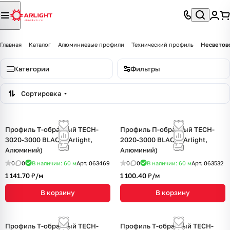
Главная
Каталог
Алюминиевые профили
Технический профиль
Несветов
Категории
Фильтры
Сортировка
Профиль Т-образный TECH-
Профиль П-образный TECH-
3020-3000 BLACK (Arlight,
2020-3000 BLACK (Arlight,
Алюминий)
Алюминий)
0
0
В наличии: 60
м
Арт.
063469
0
0
В наличии: 60
м
Арт.
063532
1 141.70 ₽/
м
1 100.40 ₽/
м
В корзину
В корзину
Профиль Т-образный TECH-
Профиль Т-образный TECH-