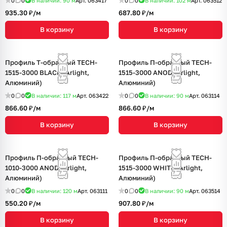
0
0
В наличии: 90
м
Арт.
063417
0
0
В наличии: 102
м
Арт.
063512
935.30 ₽/
м
687.80 ₽/
м
В корзину
В корзину
Профиль Т-образный TECH-
Профиль П-образный TECH-
1515-3000 BLACK (Arlight,
1515-3000 ANOD (Arlight,
Алюминий)
Алюминий)
0
0
В наличии: 117
м
Арт.
063422
0
0
В наличии: 90
м
Арт.
063114
866.60 ₽/
м
866.60 ₽/
м
В корзину
В корзину
Профиль П-образный TECH-
Профиль П-образный TECH-
1010-3000 ANOD (Arlight,
1515-3000 WHITE (Arlight,
Алюминий)
Алюминий)
0
0
В наличии: 120
м
Арт.
063111
0
0
В наличии: 90
м
Арт.
063514
550.20 ₽/
м
907.80 ₽/
м
В корзину
В корзину