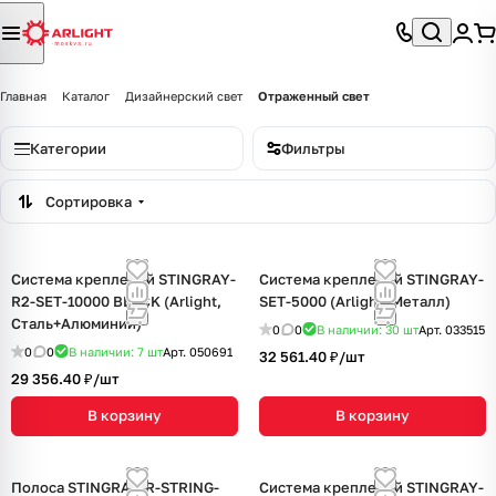
Главная
Каталог
Дизайнерский свет
Отраженный свет
Категории
Фильтры
Сортировка
Система креплений STINGRAY-
Система креплений STINGRAY-
R2-SET-10000 BLACK (Arlight,
SET-5000 (Arlight, Металл)
Сталь+Алюминий)
0
0
В наличии: 30
шт
Арт.
033515
0
0
В наличии: 7
шт
Арт.
050691
32 561.40 ₽/
шт
29 356.40 ₽/
шт
В корзину
В корзину
Полоса STINGRAY-R-STRING-
Система креплений STINGRAY-