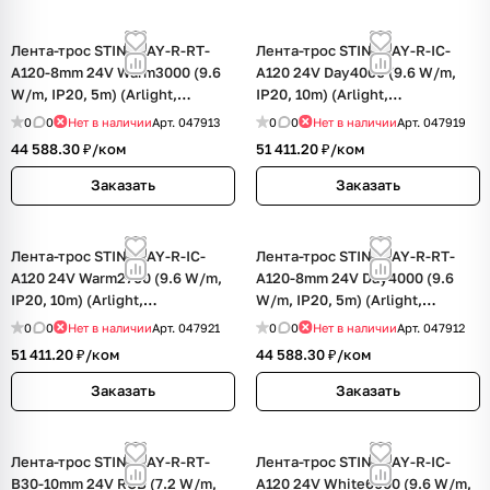
Лента-трос STINGRAY-R-RT-
Лента-трос STINGRAY-R-IC-
A120-8mm 24V Warm3000 (9.6
A120 24V Day4000 (9.6 W/m,
W/m, IP20, 5m) (Arlight,
IP20, 10m) (Arlight,
Сталь+Алюминий)
Сталь+Алюминий)
0
0
Нет в наличии
Арт.
047913
0
0
Нет в наличии
Арт.
047919
44 588.30 ₽/
ком
51 411.20 ₽/
ком
Заказать
Заказать
Лента-трос STINGRAY-R-IC-
Лента-трос STINGRAY-R-RT-
A120 24V Warm2700 (9.6 W/m,
A120-8mm 24V Day4000 (9.6
IP20, 10m) (Arlight,
W/m, IP20, 5m) (Arlight,
Сталь+Алюминий)
Сталь+Алюминий)
0
0
Нет в наличии
Арт.
047921
0
0
Нет в наличии
Арт.
047912
51 411.20 ₽/
ком
44 588.30 ₽/
ком
Заказать
Заказать
Лента-трос STINGRAY-R-RT-
Лента-трос STINGRAY-R-IC-
B30-10mm 24V RGB (7.2 W/m,
A120 24V White6000 (9.6 W/m,