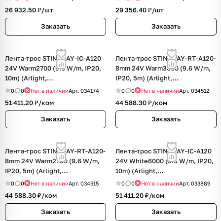
26 932.50 ₽/
шт
29 356.40 ₽/
шт
Заказать
Заказать
Лента-трос STINGRAY-IC-A120
Лента-трос STINGRAY-RT-A120-
24V Warm2700 (9.6 W/m, IP20,
8mm 24V Warm3000 (9.6 W/m,
10m) (Arlight,
IP20, 5m) (Arlight,
Сталь+Алюминий)
Сталь+Алюминий)
0
0
Нет в наличии
Арт.
034174
0
0
Нет в наличии
Арт.
034512
51 411.20 ₽/
ком
44 588.30 ₽/
ком
Заказать
Заказать
Лента-трос STINGRAY-RT-A120-
Лента-трос STINGRAY-IC-A120
8mm 24V Warm2700 (9.6 W/m,
24V White6000 (9.6 W/m, IP20,
IP20, 5m) (Arlight,
10m) (Arlight,
Сталь+Алюминий)
Сталь+Алюминий)
0
0
Нет в наличии
Арт.
034515
0
0
Нет в наличии
Арт.
033889
44 588.30 ₽/
ком
51 411.20 ₽/
ком
Заказать
Заказать