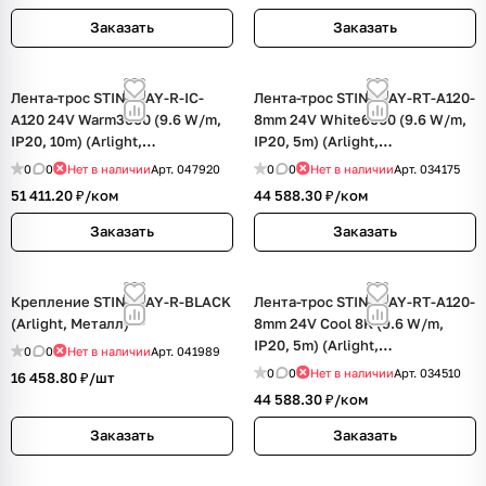
Заказать
Заказать
Лента-трос STINGRAY-R-IC-
Лента-трос STINGRAY-RT-A120-
A120 24V Warm3000 (9.6 W/m,
8mm 24V White6000 (9.6 W/m,
IP20, 10m) (Arlight,
IP20, 5m) (Arlight,
Сталь+Алюминий)
Сталь+Алюминий)
0
0
Нет в наличии
Арт.
047920
0
0
Нет в наличии
Арт.
034175
51 411.20 ₽/
ком
44 588.30 ₽/
ком
Заказать
Заказать
Крепление STINGRAY-R-BLACK
Лента-трос STINGRAY-RT-A120-
(Arlight, Металл)
8mm 24V Cool 8K (9.6 W/m,
IP20, 5m) (Arlight,
0
0
Нет в наличии
Арт.
041989
Сталь+Алюминий)
0
0
Нет в наличии
Арт.
034510
16 458.80 ₽/
шт
44 588.30 ₽/
ком
Заказать
Заказать