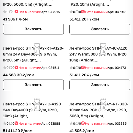
IP20, 5060, 5m) (Arlight,
IP20, 10m) (Arlight,
Сталь+Алюминий)
Сталь+Алюминий)
0
0
Нет в наличии
Арт.
047915
0
0
Нет в наличии
Арт.
047918
41 506 ₽/
ком
51 411.20 ₽/
ком
Заказать
Заказать
Лента-трос STINGRAY-RT-A120-
Лента-трос STINGRAY-IC-A120
8mm 24V Day4000 (9.6 W/m,
24V Warm3000 (9.6 W/m, IP20,
IP20, 5m) (Arlight,
10m) (Arlight,
Сталь+Алюминий)
Сталь+Алюминий)
0
0
Нет в наличии
Арт.
034511
0
0
Нет в наличии
Арт.
034173
44 588.30 ₽/
ком
51 411.20 ₽/
ком
Заказать
Заказать
Лента-трос STINGRAY-IC-A120
Лента-трос STINGRAY-RT-B30-
24V Day4000 (9.6 W/m, IP20,
10mm 24V RGB (7.2 W/m, IP20,
10m) (Arlight,
5060, 5m) (Arlight,
Сталь+Алюминий)
Сталь+Алюминий)
0
0
Нет в наличии
Арт.
033888
0
0
Нет в наличии
Арт.
033885
51 411.20 ₽/
ком
41 506 ₽/
ком