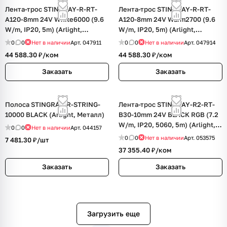
Лента-трос STINGRAY-R-RT-
Лента-трос STINGRAY-R-RT-
A120-8mm 24V White6000 (9.6
A120-8mm 24V Warm2700 (9.6
W/m, IP20, 5m) (Arlight,
W/m, IP20, 5m) (Arlight,
Сталь+Алюминий)
Сталь+Алюминий)
0
0
Нет в наличии
Арт.
047911
0
0
Нет в наличии
Арт.
047914
44 588.30 ₽/
ком
44 588.30 ₽/
ком
Заказать
Заказать
Полоса STINGRAY-R-STRING-
Лента-трос STINGRAY-R2-RT-
10000 BLACK (Arlight, Металл)
B30-10mm 24V BLACK RGB (7.2
W/m, IP20, 5060, 5m) (Arlight,
0
0
Нет в наличии
Арт.
044157
Сталь+Алюминий)
0
0
Нет в наличии
Арт.
053575
7 481.30 ₽/
шт
37 355.40 ₽/
ком
Заказать
Заказать
Загрузить еще