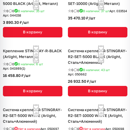
5000 BLACK (Arlight, Металл)
SET-10000 (Arlight, Металл)
0
0
В наличии: 35
шт
0
0
В наличии: 37
шт
Арт.
033514
Арт.
044158
35 470.10 ₽/
шт
3 890.30 ₽/
шт
В корзину
В корзину
Крепление STINGRAY-R-BLACK
Система креплений STINGRAY-
(Arlight, Металл)
R2-SET-5000 BLACK (Arlight,
Сталь+Алюминий)
0
0
В наличии: 6
шт
Арт.
041989(1)
0
0
В наличии: 43
шт
Арт.
050662
16 458.80 ₽/
шт
26 932.50 ₽/
шт
В корзину
В корзину
Система креплений STINGRAY-
Система креплений STINGRAY-
R2-SET-5000 WHITE (Arlight,
R2-SET-10000 WHITE (Arlight,
Сталь+Алюминий)
Сталь+Алюминий)
0
0
Нет в наличии
Арт.
050697
0
0
Нет в наличии
Арт.
050698