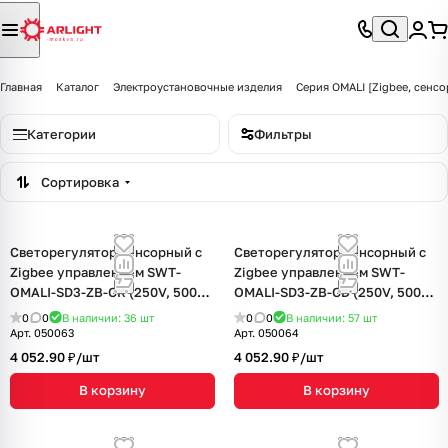
Главная
Каталог
Электроустановочные изделия
Серия OMALI [Zigbee, сенсо
Категории
Фильтры
Сортировка
Светорегулятор сенсорный с
Светорегулятор сенсорный с
Zigbee управлением SWT-
Zigbee управлением SWT-
OMALI-SD3-ZB-GR (250V, 500W)
OMALI-SD3-ZB-GD (250V, 500W)
(Arlight, Стекло)
(Arlight, Стекло)
0
0
В наличии: 36
шт
0
0
В наличии: 57
шт
Арт.
050063
Арт.
050064
4 052.90 ₽/
шт
4 052.90 ₽/
шт
В корзину
В корзину