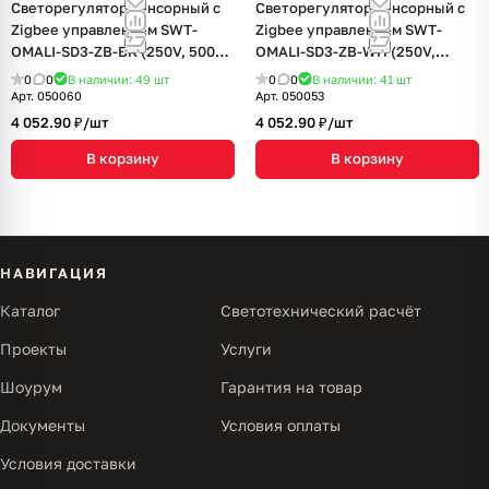
Светорегулятор сенсорный с
Светорегулятор сенсорный с
Zigbee управлением SWT-
Zigbee управлением SWT-
OMALI-SD3-ZB-BK (250V, 500W)
OMALI-SD3-ZB-WH (250V,
(Arlight, Стекло)
500W) (Arlight, Стекло)
0
0
В наличии: 49
шт
0
0
В наличии: 41
шт
Арт.
050060
Арт.
050053
4 052.90 ₽/
шт
4 052.90 ₽/
шт
В корзину
В корзину
НАВИГАЦИЯ
Каталог
Светотехнический расчёт
Проекты
Услуги
Шоурум
Гарантия на товар
Документы
Условия оплаты
Условия доставки