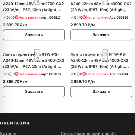
A240-12mm 48V Warm2700-CX2
A240-12mm 48V Warm3000-CX2
(23 W/m, IP67, 10m) (Arlight,
(23 W/m, IP67, 10m) (Arlight,
CRI>90)
CRI>90)
0
0
Нет в наличии
Арт.
063817
0
0
Нет в наличии
Арт.
063816
2 899.70 ₽/
м
2 899.70 ₽/
м
Заказать
Заказать
Лента герметичная RTW-PS-
Лента герметичная RTW-PS-
A240-12mm 48V Warm2400-CX2
A240-12mm 48V Day4000-CX2
(23 W/m, IP67, 10m) (Arlight,
(23 W/m, IP67, 10m) (Arlight,
CRI>90)
CRI>90)
0
0
Нет в наличии
Арт.
063818
0
0
Нет в наличии
Арт.
063814
2 899.70 ₽/
м
2 899.70 ₽/
м
Заказать
Заказать
НАВИГАЦИЯ
Каталог
Светотехнический расчёт