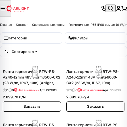
Главная
Каталог
Светодиодные ленты
Герметичные IP65-IP68 свыше 10 W/
Категории
Фильтры
Сортировка
Лента герметичная RTW-PS-
Лента герметичная RTW-PS-
A240-12mm 48V Warm3500-CX2
A240-12mm 48V White6000-
(23 W/m, IP67, 10m) (Arlight,
CX2 (23 W/m, IP67, 10m)
CRI>90)
(Arlight, CRI>90)
0
0
Нет в наличии
Арт.
063815
0
0
Нет в наличии
Арт.
063813
2 899.70 ₽/
м
2 899.70 ₽/
м
Заказать
Заказать
Лента герметичная RTW-PS-
Лента герметичная RTW-PS-