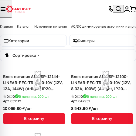
Главная
Каталог
Источники питания
AC/DC диммируемые источники напр
Категории
Фильтры
Сортировка
Блок питания ARV-SP-12144-
Блок питания ARV-SP-12100-
LINEAR-PFC-TRIAC-0-10V (12V,
LINEAR-PFC-TRIAC-0-10V (12V,
12A, 144W) (Arlight, IP20
8.33A, 100W) (Arlight, IP20
Пластик, 5 лет)
Пластик, 5 лет)
0
0
В наличии: 200
шт
0
0
В наличии: 200
шт
Арт.
052112
Арт.
047951
10 069.80 ₽/
шт
8 543.90 ₽/
шт
В корзину
В корзину