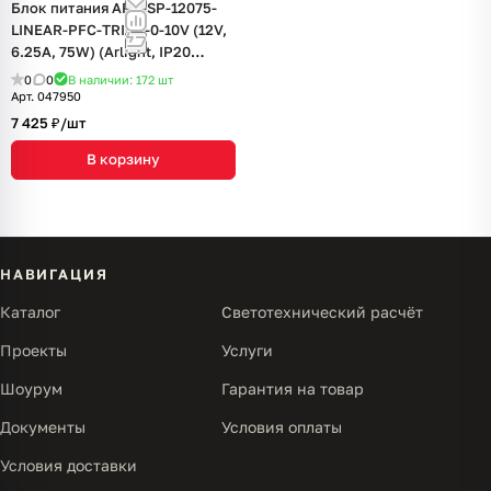
Блок питания ARV-SP-12075-
LINEAR-PFC-TRIAC-0-10V (12V,
6.25A, 75W) (Arlight, IP20
Пластик, 5 лет)
0
0
В наличии: 172
шт
Арт.
047950
7 425 ₽/
шт
В корзину
НАВИГАЦИЯ
Каталог
Светотехнический расчёт
Проекты
Услуги
Шоурум
Гарантия на товар
Документы
Условия оплаты
Условия доставки