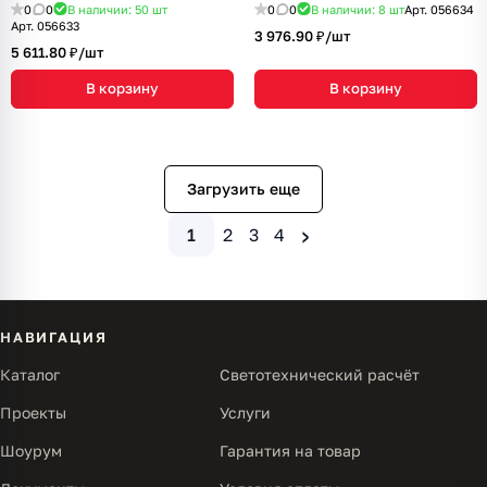
Металл, 3 года)
Металл, 3 года)
0
0
В наличии: 50
шт
0
0
В наличии: 8
шт
Арт.
056634
Арт.
056633
3 976.90 ₽/
шт
5 611.80 ₽/
шт
В корзину
В корзину
Загрузить еще
›
1
2
3
4
НАВИГАЦИЯ
Каталог
Светотехнический расчёт
Проекты
Услуги
Шоурум
Гарантия на товар