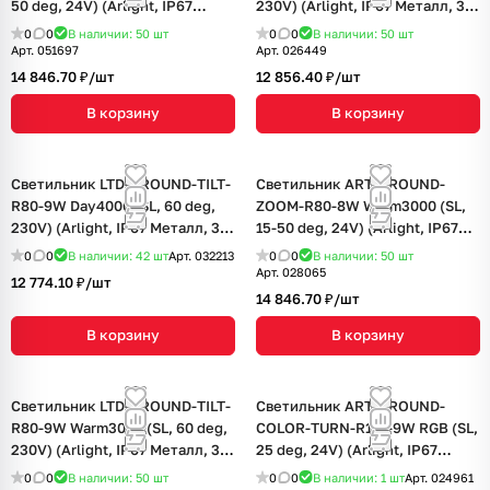
50 deg, 24V) (Arlight, IP67
230V) (Arlight, IP67 Металл, 3
Металл, 3 года)
года)
0
0
В наличии: 50
шт
0
0
В наличии: 50
шт
Арт.
051697
Арт.
026449
14 846.70 ₽/
шт
12 856.40 ₽/
шт
В корзину
В корзину
Светильник LTD-GROUND-TILT-
Светильник ART-GROUND-
R80-9W Day4000 (SL, 60 deg,
ZOOM-R80-8W Warm3000 (SL,
230V) (Arlight, IP67 Металл, 3
15-50 deg, 24V) (Arlight, IP67
года)
Металл, 3 года)
0
0
В наличии: 42
шт
Арт.
032213
0
0
В наличии: 50
шт
Арт.
028065
12 774.10 ₽/
шт
14 846.70 ₽/
шт
В корзину
В корзину
Светильник LTD-GROUND-TILT-
Светильник ART-GROUND-
R80-9W Warm3000 (SL, 60 deg,
COLOR-TURN-R115-9W RGB (SL,
230V) (Arlight, IP67 Металл, 3
25 deg, 24V) (Arlight, IP67
года)
Металл, 3 года)
0
0
В наличии: 50
шт
0
0
В наличии: 1
шт
Арт.
024961