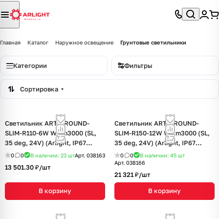
Главная
Каталог
Наружное освещение
Грунтовые светильники
Категории
Фильтры
Сортировка
Светильник ART-GROUND-
Светильник ART-GROUND-
SLIM-R110-6W Warm3000 (SL,
SLIM-R150-12W Warm3000 (SL,
35 deg, 24V) (Arlight, IP67
35 deg, 24V) (Arlight, IP67
Металл, 3 года)
Металл, 3 года)
0
0
В наличии: 23
шт
Арт.
038163
0
0
В наличии: 45
шт
Арт.
038166
13 501.30 ₽/
шт
21 321 ₽/
шт
В корзину
В корзину