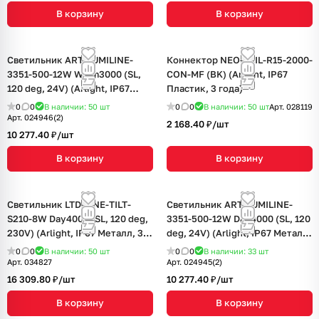
В корзину
В корзину
Светильник ART-LUMILINE-
Коннектор NEO-TAIL-R15-2000-
3351-500-12W Warm3000 (SL,
CON-MF (BK) (Arlight, IP67
120 deg, 24V) (Arlight, IP67
Пластик, 3 года)
Металл, 3 года)
0
0
В наличии: 50
шт
0
0
В наличии: 50
шт
Арт.
028119
Арт.
024946(2)
2 168.40 ₽/
шт
10 277.40 ₽/
шт
В корзину
В корзину
Светильник LTD-LINE-TILT-
Светильник ART-LUMILINE-
S210-8W Day4000 (SL, 120 deg,
3351-500-12W Day4000 (SL, 120
230V) (Arlight, IP67 Металл, 3
deg, 24V) (Arlight, IP67 Металл,
года)
3 года)
0
0
В наличии: 50
шт
0
0
В наличии: 33
шт
Арт.
034827
Арт.
024945(2)
16 309.80 ₽/
шт
10 277.40 ₽/
шт
В корзину
В корзину