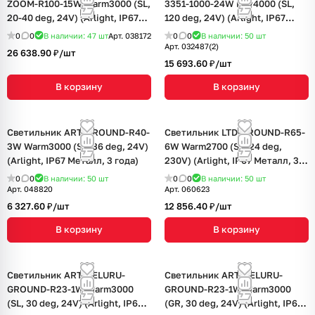
ZOOM-R100-15W Warm3000 (SL,
3351-1000-24W Day4000 (SL,
20-40 deg, 24V) (Arlight, IP67
120 deg, 24V) (Arlight, IP67
Металл, 3 года)
Металл, 3 года)
0
0
В наличии: 47
шт
Арт.
038172
0
0
В наличии: 50
шт
Арт.
032487(2)
26 638.90 ₽/
шт
15 693.60 ₽/
шт
В корзину
В корзину
Светильник ART-GROUND-R40-
Светильник LTD-GROUND-R65-
3W Warm3000 (SL, 36 deg, 24V)
6W Warm2700 (SL, 24 deg,
(Arlight, IP67 Металл, 3 года)
230V) (Arlight, IP67 Металл, 3
года)
0
0
В наличии: 50
шт
0
0
В наличии: 50
шт
Арт.
048820
Арт.
060623
6 327.60 ₽/
шт
12 856.40 ₽/
шт
В корзину
В корзину
Светильник ART-PELURU-
Светильник ART-PELURU-
GROUND-R23-1W Warm3000
GROUND-R23-1W Warm3000
(SL, 30 deg, 24V) (Arlight, IP67
(GR, 30 deg, 24V) (Arlight, IP67