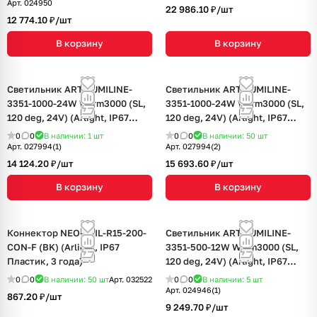
Арт.
024950
22 986.10 ₽/
шт
12 774.10 ₽/
шт
В корзину
В корзину
Светильник ART-LUMILINE-
Светильник ART-LUMILINE-
3351-1000-24W Warm3000 (SL,
3351-1000-24W Warm3000 (SL,
120 deg, 24V) (Arlight, IP67
120 deg, 24V) (Arlight, IP67
Металл, 3 года)
Металл, 3 года)
0
0
В наличии: 1
шт
0
0
В наличии: 50
шт
Арт.
027994(1)
Арт.
027994(2)
14 124.20 ₽/
шт
15 693.60 ₽/
шт
В корзину
В корзину
Коннектор NEO-TAIL-R15-200-
Светильник ART-LUMILINE-
CON-F (BK) (Arlight, IP67
3351-500-12W Warm3000 (SL,
Пластик, 3 года)
120 deg, 24V) (Arlight, IP67
Металл, 3 года)
0
0
В наличии: 50
шт
Арт.
032522
0
0
В наличии: 5
шт
Арт.
024946(1)
867.20 ₽/
шт
9 249.70 ₽/
шт