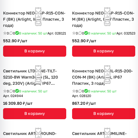
Коннектор NEO-CAP-R15-CON-
Коннектор NEO-CAP-R15-CON-
F (BK) (Arlight, IP67 Пластик, 3
M (BK) (Arlight, IP67 Пластик, 3
года)
года)
0
0
В наличии: 50
шт
Арт.
028121
0
0
В наличии: 50
шт
Арт.
032523
552.90 ₽/
шт
552.90 ₽/
шт
В корзину
В корзину
Светильник LTD-LINE-TILT-
Коннектор NEO-TAIL-R15-200-
S210-8W Warm3000 (SL, 120
CON-M (BK) (Arlight, IP67
deg, 230V) (Arlight, IP67
Пластик, 3 года)
Металл, 3 года)
0
0
В наличии: 50
шт
0
0
В наличии: 50
шт
Арт.
024944
Арт.
028120
16 309.80 ₽/
шт
867.20 ₽/
шт
В корзину
В корзину
Светильник ART-GROUND-
Светильник ART-LUMILINE-