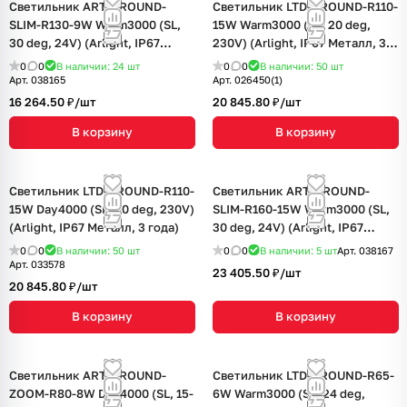
Светильник ART-GROUND-
Светильник LTD-GROUND-R110-
SLIM-R130-9W Warm3000 (SL,
15W Warm3000 (SL, 20 deg,
30 deg, 24V) (Arlight, IP67
230V) (Arlight, IP67 Металл, 3
Металл, 3 года)
года)
0
0
В наличии: 24
шт
0
0
В наличии: 50
шт
Арт.
038165
Арт.
026450(1)
16 264.50 ₽/
шт
20 845.80 ₽/
шт
В корзину
В корзину
Светильник LTD-GROUND-R110-
Светильник ART-GROUND-
15W Day4000 (SL, 20 deg, 230V)
SLIM-R160-15W Warm3000 (SL,
(Arlight, IP67 Металл, 3 года)
30 deg, 24V) (Arlight, IP67
Металл, 3 года)
0
0
В наличии: 50
шт
0
0
В наличии: 5
шт
Арт.
038167
Арт.
033578
23 405.50 ₽/
шт
20 845.80 ₽/
шт
В корзину
В корзину
Светильник ART-GROUND-
Светильник LTD-GROUND-R65-
ZOOM-R80-8W Day4000 (SL, 15-
6W Warm3000 (SL, 24 deg,