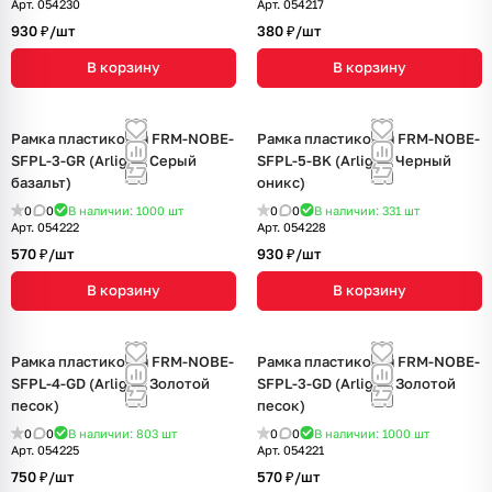
Арт.
054230
Арт.
054217
930 ₽/
шт
380 ₽/
шт
В корзину
В корзину
Рамка пластиковая FRM-NOBE-
Рамка пластиковая FRM-NOBE-
SFPL-3-GR (Arlight, Серый
SFPL-5-BK (Arlight, Черный
базальт)
оникс)
0
0
В наличии: 1000
шт
0
0
В наличии: 331
шт
Арт.
054222
Арт.
054228
570 ₽/
шт
930 ₽/
шт
В корзину
В корзину
Рамка пластиковая FRM-NOBE-
Рамка пластиковая FRM-NOBE-
SFPL-4-GD (Arlight, Золотой
SFPL-3-GD (Arlight, Золотой
песок)
песок)
0
0
В наличии: 803
шт
0
0
В наличии: 1000
шт
Арт.
054225
Арт.
054221
750 ₽/
шт
570 ₽/
шт