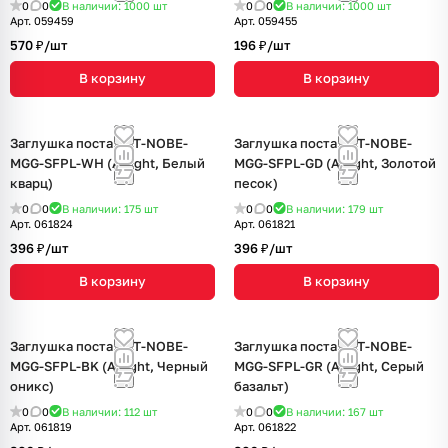
0
0
В наличии: 1000
шт
0
0
В наличии: 1000
шт
Арт.
059459
Арт.
059455
570 ₽/
шт
196 ₽/
шт
В корзину
В корзину
Заглушка поста SCT-NOBE-
Заглушка поста SCT-NOBE-
MGG-SFPL-WH (Arlight, Белый
MGG-SFPL-GD (Arlight, Золотой
кварц)
песок)
0
0
В наличии: 175
шт
0
0
В наличии: 179
шт
Арт.
061824
Арт.
061821
396 ₽/
шт
396 ₽/
шт
В корзину
В корзину
Заглушка поста SCT-NOBE-
Заглушка поста SCT-NOBE-
MGG-SFPL-BK (Arlight, Черный
MGG-SFPL-GR (Arlight, Серый
оникс)
базальт)
0
0
В наличии: 112
шт
0
0
В наличии: 167
шт
Арт.
061819
Арт.
061822