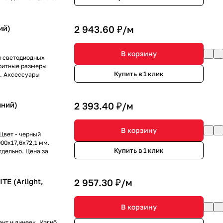
ий)
2 943.60 ₽/
м
В корзину
я светодиодных
аритные размеры
Купить в 1 клик
м. Аксессуары
иний)
2 393.40 ₽/
м
В корзину
Цвет - черный
00x17,6x72,1 мм.
Купить в 1 клик
дельно. Цена за
E (Arlight,
2 957.30 ₽/
м
В корзину
нт и линеек. Изгиб