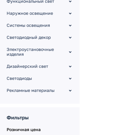
Функциональный свет
Для натяжных потолков
Силиконовые и
Наружное освещение
пластиковые WPH
Системы освещения
TOP, LEDs-ON
ALM
Светодиодный декор
Гипсокартонный модуль
Электроустановочные
Технический профиль
изделия
Кнопки в профиль
Дизайнерский свет
Упаковка для профиля
Для линейных
Светодиоды
светильников
Рекламные материалы
Фильтры
Розничная цена