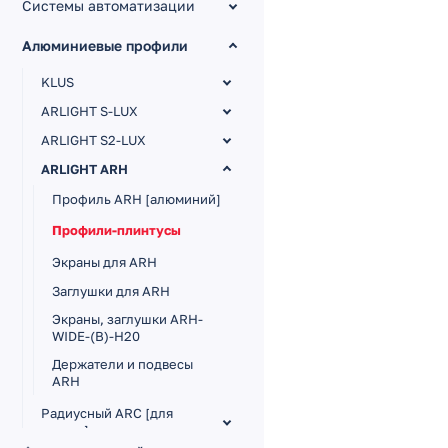
Системы автоматизации
Алюминиевые профили
KLUS
ARLIGHT S-LUX
ARLIGHT S2-LUX
ARLIGHT ARH
Профиль ARH [алюминий]
Профили-плинтусы
Экраны для ARH
Заглушки для ARH
Экраны, заглушки ARH-
WIDE-(B)-H20
Держатели и подвесы
ARH
Радиусный ARC [для
кругов]