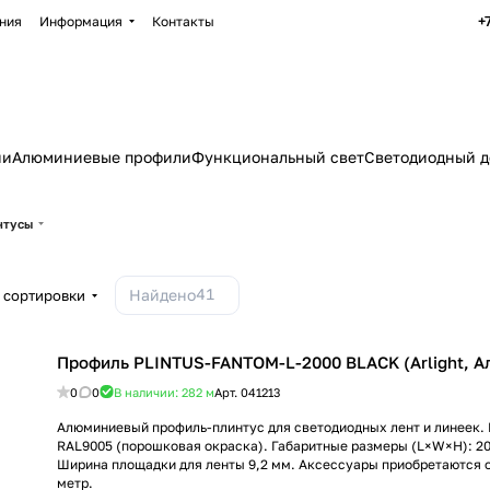
+
ния
Информация
Контакты
ии
Алюминиевые профили
Функциональный свет
Светодиодный д
нтусы
41
Найдено
 сортировки
Профиль PLINTUS-FANTOM-L-2000 BLACK (Arlight, 
0
0
В наличии: 282
м
Арт.
041213
Алюминиевый профиль-плинтус для светодиодных лент и линеек. 
RAL9005 (порошковая окраска). Габаритные размеры (L×W×H): 20
Ширина площадки для ленты 9,2 мм. Аксессуары приобретаются о
метр.