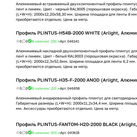
Алюминиевый встраиваемый двухкомпонентный профиль-плинтус
лент и линеек. Цвет - черный RAL9005 (порошковая окраска). Га
(L×W×H): 2000x12,20x58,30 мм. Ширина площадки для ленты 8 мм
приобретаются отдельно. Цена за метр.
Профиль PLINTUS-H54B-2000 WHITE (Arlight, Алюми
0
0
В наличии: 230
м
Арт.
046141
Алюминиевый накладной двухкомпонентный профиль-плинтус дл
лент и линеек. Цвет - белый RAL9003 (порошковая окраска). Габ
(L×W×H): 2000x12,3x52,6мм. Ширина площадки для ленты 6,2 мм
приобретаются отдельно. Цена за метр.
Профиль PLINTUS-H35-F-2000 ANOD (Arlight, Алюми
0
0
В наличии: 220
м
Арт.
046858
Алюминиевый анодированный профиль-плинтус для светодиодных 
Габаритные размеры (L×W×H): 2000x11,2x34,4 мм. Ширина площад
мм. Аксессуары приобретаются отдельно. Цена за метр.
Профиль PLINTUS-FANTOM-H20-2000 BLACK (Arlight
0
0
В наличии: 500
м
Арт.
043618