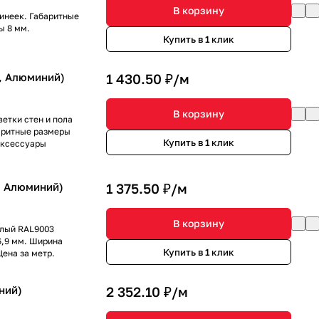
В корзину
инеек. Габаритные
ы 8 мм.
Купить в 1 клик
, Алюминий)
1 430.50 ₽/
м
В корзину
етки стен и пола
баритные размеры
Купить в 1 клик
Аксессуары
, Алюминий)
1 375.50 ₽/
м
В корзину
елый RAL9003
6,9 мм. Ширина
Купить в 1 клик
ена за метр.
ний)
2 352.10 ₽/
м