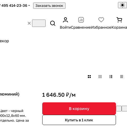
7 495 414-23-36
Заказать звонок
Войти
Сравнение
Избранное
Корзина
екор
Алюминий)
1 646.50 ₽/
м
В корзину
Цвет - черный
00x12,8x60 мм.
Купить в 1 клик
тдельно. Цена за