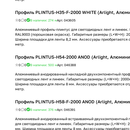
Профиль PLINTUS-H35-F-2000 WHITE (Arlight, Алюм
0
0
В наличии: 274
м
Арт.
043605
Алюминиевый профиль-плинтус для светодиодных лент и линеек. 
RAL9003 (порошковая окраска). Габаритные размеры (L×W×H): 20
Ширина площадки для ленты 8,2 мм. Аксессуары приобретаются о
метр.
Профиль PLINTUS-H54-2000 ANOD (Arlight, Алюмини
0
0
В наличии: 500
м
Арт.
046388
Алюминиевый анодированный накладной двухкомпонентный проф
светодиодных лент и линеек. Габаритные размеры (L×W×H): 2000
Ширина площадки для ленты 8 мм. Аксессуары приобретаются отд
метр.
Профиль PLINTUS-H58-F-2000 ANOD (Arlight, Алюми
0
0
В наличии: 376
м
Арт.
046391
Алюминиевый анодированный встраиваемый двухкомпонентный 
для светодиодных лент и линеек. Габаритные размеры (L×W×H): 2
мм. Ширина площадки для ленты 8 мм. Аксессуары приобретаются