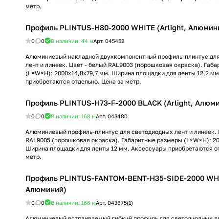
метр.
Профиль PLINTUS-H80-2000 WHITE (Arlight, Алюмин
0
0
В наличии: 44
м
Арт.
045452
Алюминиевый накладной двухкомпонентный профиль-плинтус дл
лент и линеек. Цвет - белый RAL9003 (порошковая окраска). Габ
(L×W×H): 2000x14,8x79,7 мм. Ширина площадки для ленты 12,2 м
приобретаются отдельно. Цена за метр.
Профиль PLINTUS-H73-F-2000 BLACK (Arlight, Алюм
0
0
В наличии: 168
м
Арт.
043480
Алюминиевый профиль-плинтус для светодиодных лент и линеек. 
RAL9005 (порошковая окраска). Габаритные размеры (L×W×H): 20
Ширина площадки для ленты 12 мм. Аксессуары приобретаются от
метр.
Профиль PLINTUS-FANTOM-BENT-H35-SIDE-2000 WHIT
Алюминий)
0
0
В наличии: 166
м
Арт.
043675(1)
Алюминиевый встраиваемый гибкий профиль для светодиодных ле