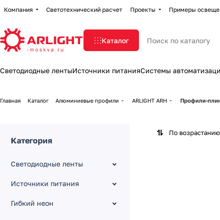
Компания
Светотехнический расчет
Проекты
Примеры освеще
Каталог
Светодиодные ленты
Источники питания
Системы автоматизац
Главная
Каталог
Алюминиевые профили
ARLIGHT ARH
Профили-пли
По возрастанию
Категория
Светодиодные ленты
Источники питания
Гибкий неон