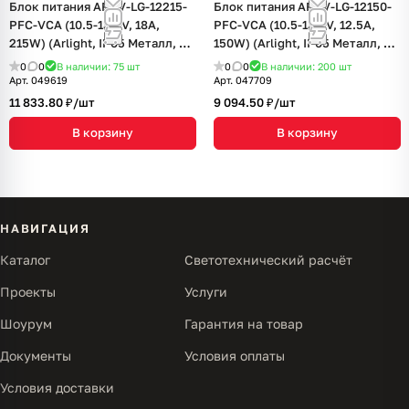
Блок питания ARPV-LG-12215-
Блок питания ARPV-LG-12150-
PFC-VCA (10.5-13.5V, 18A,
PFC-VCA (10.5-13.5V, 12.5A,
215W) (Arlight, IP65 Металл, 5
150W) (Arlight, IP65 Металл, 5
лет)
лет)
0
0
В наличии: 75
шт
0
0
В наличии: 200
шт
Арт.
049619
Арт.
047709
11 833.80 ₽/
шт
9 094.50 ₽/
шт
В корзину
В корзину
НАВИГАЦИЯ
Каталог
Светотехнический расчёт
Проекты
Услуги
Шоурум
Гарантия на товар
Документы
Условия оплаты
Условия доставки