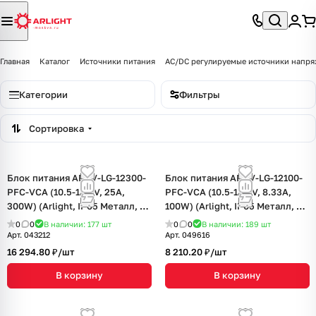
Главная
Каталог
Источники питания
AC/DC регулируемые источники напр
Категории
Фильтры
Сортировка
Блок питания ARPV-LG-12300-
Блок питания ARPV-LG-12100-
PFC-VCA (10.5-13.5V, 25A,
PFC-VCA (10.5-13.5V, 8.33A,
300W) (Arlight, IP65 Металл, 5
100W) (Arlight, IP65 Металл, 5
лет)
лет)
0
0
В наличии: 177
шт
0
0
В наличии: 189
шт
Арт.
043212
Арт.
049616
16 294.80 ₽/
шт
8 210.20 ₽/
шт
В корзину
В корзину