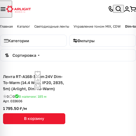
Главная
Каталог
Светодиодные ленты
Управление тоном MIX, CDW
Dim-t
Категории
Фильтры
Сортировка
Лента RT-A168-10mm 24V Dim-
To-Warm (14.4 W/m, IP20, 2835,
5m) (Arlight, Dim-To-Warm)
0
0
В наличии: 185
м
Арт.
033606
1 795.50 ₽/
м
В корзину