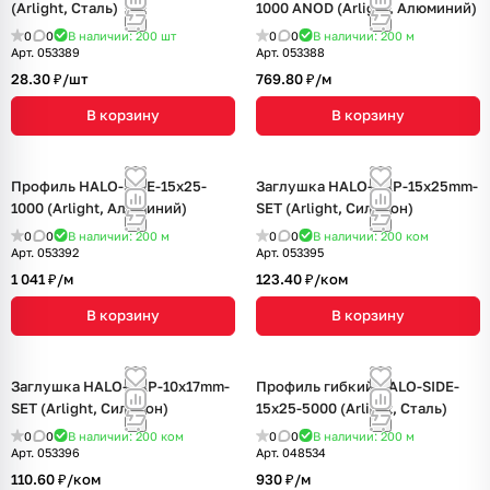
(Arlight, Сталь)
1000 ANOD (Arlight, Алюминий)
0
0
В наличии: 200
шт
0
0
В наличии: 200
м
Арт.
053389
Арт.
053388
28.30 ₽/
шт
769.80 ₽/
м
В корзину
В корзину
Профиль HALO-SIDE-15x25-
Заглушка HALO-CAP-15x25mm-
1000 (Arlight, Алюминий)
SET (Arlight, Силикон)
0
0
В наличии: 200
м
0
0
В наличии: 200
ком
Арт.
053392
Арт.
053395
1 041 ₽/
м
123.40 ₽/
ком
В корзину
В корзину
Заглушка HALO-CAP-10x17mm-
Профиль гибкий HALO-SIDE-
SET (Arlight, Силикон)
15x25-5000 (Arlight, Сталь)
0
0
В наличии: 200
ком
0
0
В наличии: 200
м
Арт.
053396
Арт.
048534
110.60 ₽/
ком
930 ₽/
м