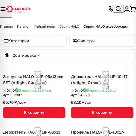
Главная
Каталог
Гибкий неон
Серия HALO
Серия HALO аксесссуары
Категории
Фильтры
Сортировка
Заглушка HALO-CAP-06x13mm-
Держатель HALO-CLIP-10x17
SET (Arlight, Силикон)
(Arlight, Сталь)
0
0
В наличии: 200
ком
0
0
В наличии: 200
шт
Арт.
053387
Арт.
048532
65.70 ₽/
ком
63.10 ₽/
шт
В корзину
В корзину
Держатель HALO-CLIP-06x13
Профиль HALO-SIDE-10x17-