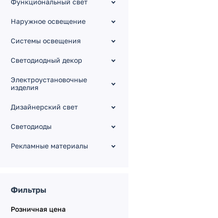
Функциональный свет
Для натяжных потолков
Силиконовые и
Наружное освещение
пластиковые WPH
Системы освещения
TOP, LEDs-ON
ALM
Светодиодный декор
Гипсокартонный модуль
Электроустановочные
Технический профиль
изделия
Кнопки в профиль
Дизайнерский свет
Упаковка для профиля
Для линейных
Светодиоды
светильников
Рекламные материалы
Фильтры
Розничная цена