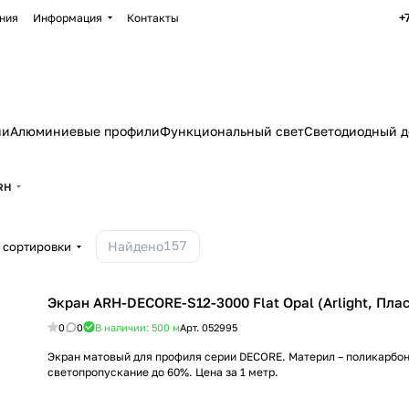
+
ния
Информация
Контакты
ии
Алюминиевые профили
Функциональный свет
Светодиодный д
RH
157
Найдено
 сортировки
Экран ARH-DECORE-S12-3000 Flat Opal (Arlight, Пла
0
0
В наличии: 500
м
Арт.
052995
Экран матовый для профиля серии DECORE. Материл – поликарбон
светопропускание до 60%. Цена за 1 метр.