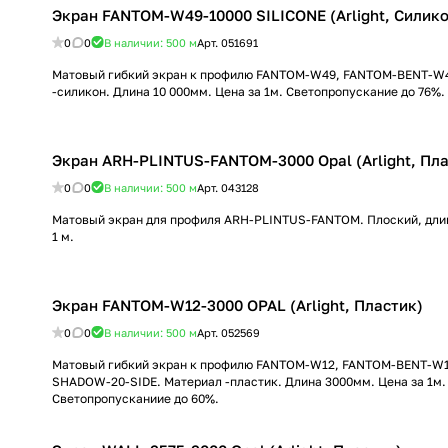
Экран FANTOM-W49-10000 SILICONE (Arlight, Силико
0
0
В наличии: 500
м
Арт.
051691
Матовый гибкий экран к профилю FANTOM-W49, FANTOM-BENT-W4
-силикон. Длина 10 000мм. Цена за 1м. Светопропускание до 76%.
Экран ARH-PLINTUS-FANTOM-3000 Opal (Arlight, Пла
0
0
В наличии: 500
м
Арт.
043128
Матовый экран для профиля ARH-PLINTUS-FANTOM. Плоский, длин
1 м.
Экран FANTOM-W12-3000 OPAL (Arlight, Пластик)
0
0
В наличии: 500
м
Арт.
052569
Матовый гибкий экран к профилю FANTOM-W12, FANTOM-BENT-W12
SHADOW-20-SIDE. Материал -пластик. Длина 3000мм. Цена за 1м.
Светопропусканиие до 60%.