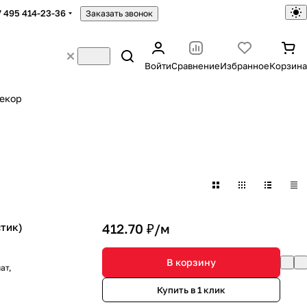
7 495 414-23-36
Заказать звонок
Войти
Сравнение
Избранное
Корзина
екор
стик)
412.70 ₽/
м
В корзину
ат,
Купить в 1 клик