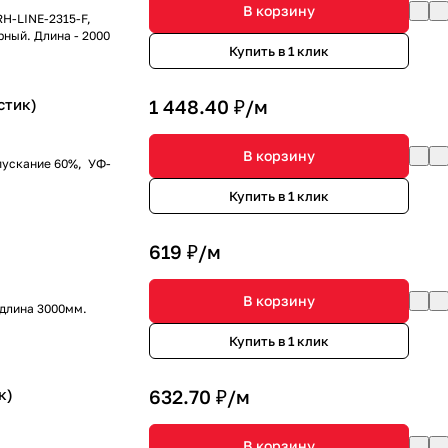
В корзину
RH-LINE-2315-F,
рный. Длина - 2000
Купить в 1 клик
стик)
1 448.40 ₽/
м
В корзину
пускание 60%, УФ-
Купить в 1 клик
619 ₽/
м
В корзину
 длина 3000мм.
Купить в 1 клик
к)
632.70 ₽/
м
В корзину