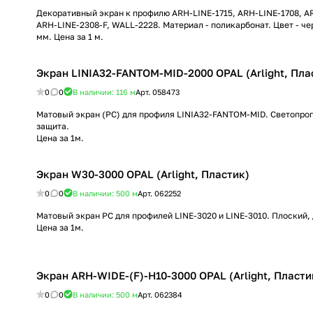
Декоративный экран к профилю ARH-LINE-1715, ARH-LINE-1708, A
ARH-LINE-2308-F, WALL-2228. Материал - поликарбонат. Цвет - че
мм. Цена за 1 м.
Экран LINIA32-FANTOM-MID-2000 OPAL (Arlight, Пла
0
0
В наличии: 116
м
Арт.
058473
Матовый экран (PC) для профиля LINIA32-FANTOM-MID. Светопро
защита.
Цена за 1м.
Экран W30-3000 OPAL (Arlight, Пластик)
0
0
В наличии: 500
м
Арт.
062252
Матовый экран PC для профилей LINE-3020 и LINE-3010. Плоский,
Цена за 1м.
Экран ARH-WIDE-(F)-H10-3000 OPAL (Arlight, Пласти
0
0
В наличии: 500
м
Арт.
062384