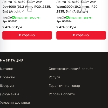
Лента RZ-A160-15mm 24V
Лента RZ-A160-15mm 24V
Day4000 (19.2 W/m, IP20, 2835,
Warm3000 (19.2 W/m, IP20,
5m) (Arlight, -)
2835, 5m) (Arlight, -)
0
0
В наличии: 1000
м
0
0
В наличии: 185
м
Арт.
036015
Арт.
036014
2 474.80 ₽/
м
2 474.80 ₽/
м
В корзину
В корзину
НАВИГАЦИЯ
Каталог
Светотехнический расчёт
Проекты
Услуги
Шоурум
Гарантия на товар
Документы
Условия оплаты
Условия доставки