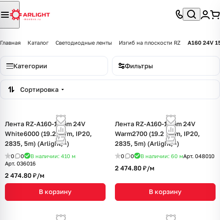
Главная
Каталог
Светодиодные ленты
Изгиб на плоскости RZ
A160 24V 1
Категории
Фильтры
Сортировка
Лента RZ-A160-15mm 24V
Лента RZ-A160-15mm 24V
White6000 (19.2 W/m, IP20,
Warm2700 (19.2 W/m, IP20,
2835, 5m) (Arlight, -)
2835, 5m) (Arlight, -)
0
0
В наличии: 410
м
0
0
В наличии: 60
м
Арт.
048010
Арт.
036016
2 474.80 ₽/
м
2 474.80 ₽/
м
В корзину
В корзину