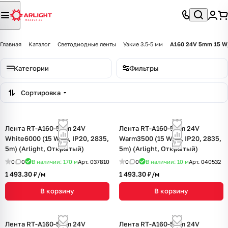
Главная
Каталог
Светодиодные ленты
Узкие 3.5-5 мм
A160 24V 5mm 15 
Категории
Фильтры
Сортировка
Лента RT-A160-5mm 24V
Лента RT-A160-5mm 24V
White6000 (15 W/m, IP20, 2835,
Warm3500 (15 W/m, IP20, 2835,
5m) (Arlight, Открытый)
5m) (Arlight, Открытый)
0
0
В наличии: 170
м
Арт.
037810
0
0
В наличии: 10
м
Арт.
040532
1 493.30 ₽/
м
1 493.30 ₽/
м
В корзину
В корзину
Лента RT-A160-5mm 24V
Лента RT-A160-5mm 24V