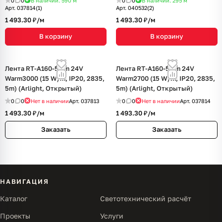
0
0
В наличии: 590
м
0
0
В наличии: 295
м
Арт.
037814(1)
Арт.
040532(2)
1 493.30 ₽/
м
1 493.30 ₽/
м
В корзину
В корзину
Лента RT-A160-5mm 24V
Лента RT-A160-5mm 24V
Warm3000 (15 W/m, IP20, 2835,
Warm2700 (15 W/m, IP20, 2835,
5m) (Arlight, Открытый)
5m) (Arlight, Открытый)
0
0
Нет в наличии
Арт.
037813
0
0
Нет в наличии
Арт.
037814
1 493.30 ₽/
м
1 493.30 ₽/
м
Заказать
Заказать
НАВИГАЦИЯ
Каталог
Светотехнический расчёт
Проекты
Услуги