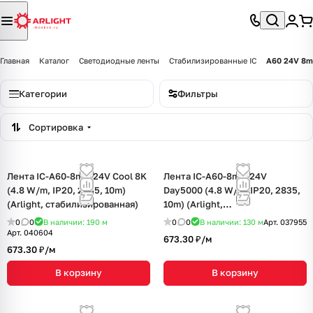
Главная
Каталог
Светодиодные ленты
Стабилизированные IC
A60 24V 8m
Категории
Фильтры
Сортировка
Лента IC-A60-8mm 24V Cool 8K
Лента IC-A60-8mm 24V
(4.8 W/m, IP20, 2835, 10m)
Day5000 (4.8 W/m, IP20, 2835,
(Arlight, стабилизированная)
10m) (Arlight,
стабилизированная)
0
0
В наличии: 190
м
0
0
В наличии: 130
м
Арт.
037955
Арт.
040604
673.30 ₽/
м
673.30 ₽/
м
В корзину
В корзину