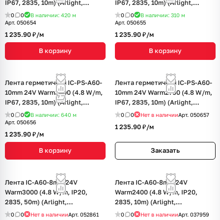
IP67, 2835, 10m) (Arlight,
IP67, 2835, 10m) (Arlight,
стабилизированная)
стабилизированная)
0
0
В наличии: 420
м
0
0
В наличии: 310
м
Арт.
050654
Арт.
050655
1 235.90 ₽/
м
1 235.90 ₽/
м
В корзину
В корзину
Лента герметичная IC-PS-A60-
Лента герметичная IC-PS-A60-
10mm 24V Warm3000 (4.8 W/m,
10mm 24V Warm2700 (4.8 W/m,
IP67, 2835, 10m) (Arlight,
IP67, 2835, 10m) (Arlight,
стабилизированная)
стабилизированная)
0
0
В наличии: 640
м
0
0
Нет в наличии
Арт.
050657
Арт.
050656
1 235.90 ₽/
м
1 235.90 ₽/
м
В корзину
Заказать
Лента IC-A60-8mm 24V
Лента IC-A60-8mm 24V
Warm3000 (4.8 W/m, IP20,
Warm2400 (4.8 W/m, IP20,
2835, 50m) (Arlight,
2835, 10m) (Arlight,
стабилизированная)
стабилизированная)
0
0
Нет в наличии
Арт.
052861
0
0
Нет в наличии
Арт.
037959