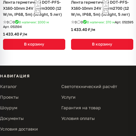
Лента герметичная DOT-PFS-
Лента герметичная DOT-PFS-
X160-10mm 24V Warm3000 (12
X160-10mm 24V Warm2700 (12
W/m, IP68, 5m) (Arlight, 5 лет)
W/m, IP68, 5m) (Arlight, 5 лет)
0
0
В наличии: 1000
м
0
0
В наличии: 370
м
Арт.
051595
Арт.
051594
1 433.40 ₽/
м
1 433.40 ₽/
м
В корзину
В корзину
НАВИГАЦИЯ
Каталог
Светотехнический расчёт
Проекты
Услуги
Шоурум
Гарантия на товар
Документы
Условия оплаты
Условия доставки