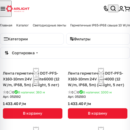
Главная
Каталог
Светодиодные ленты
Герметичные IP65-IP68 свыше 10 W/
Категории
Фильтры
Сортировка
Лента герметичная DOT-PFS-
Лента герметичная DOT-PFS-
X160-10mm 24V White6000 (12
X160-10mm 24V Day4000 (12
W/m, IP68, 5m) (Arlight, 5 лет)
W/m, IP68, 5m) (Arlight, 5 лет)
0
0
В наличии: 360
м
0
0
В наличии: 1000
м
Арт.
051592
Арт.
051593
1 433.40 ₽/
м
1 433.40 ₽/
м
В корзину
В корзину