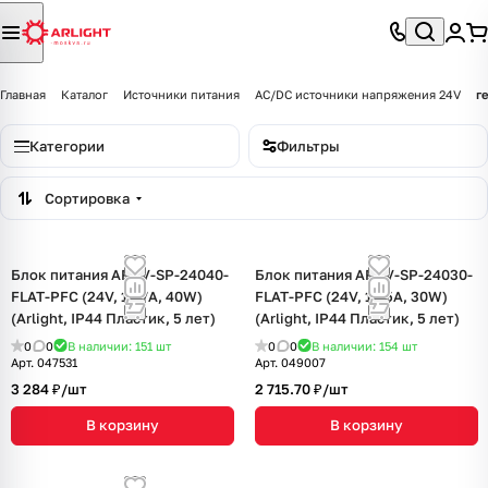
Главная
Каталог
Источники питания
AC/DC источники напряжения 24V
г
Категории
Фильтры
Сортировка
Блок питания ARPV-SP-24040-
Блок питания ARPV-SP-24030-
FLAT-PFC (24V, 1.67A, 40W)
FLAT-PFC (24V, 1.25A, 30W)
(Arlight, IP44 Пластик, 5 лет)
(Arlight, IP44 Пластик, 5 лет)
0
0
В наличии: 151
шт
0
0
В наличии: 154
шт
Арт.
047531
Арт.
049007
3 284 ₽/
шт
2 715.70 ₽/
шт
В корзину
В корзину