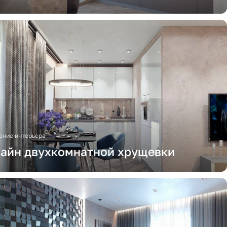
ние интерьера
айн двухкомнатной хрущевки