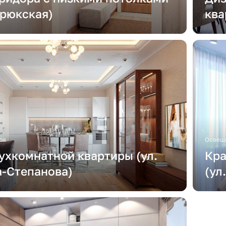
брюкская)
ква
ра
Освеще
ухкомнатной квартиры (ул.
Кра
-Степанова)
(ул