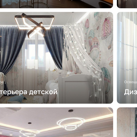
ра
Освеще
терьера детской
Диз