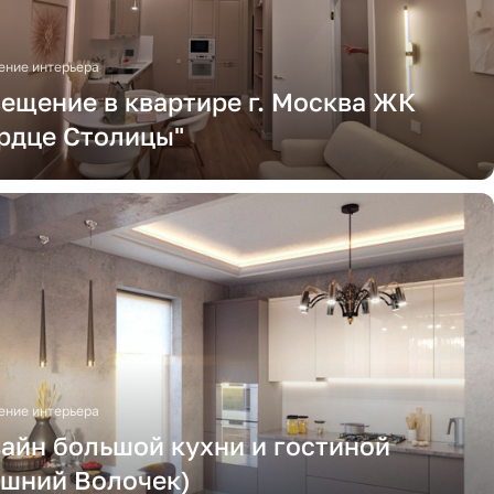
ние интерьера
ещение в квартире г. Москва ЖК
рдце Столицы"
ние интерьера
айн большой кухни и гостиной
шний Волочек)