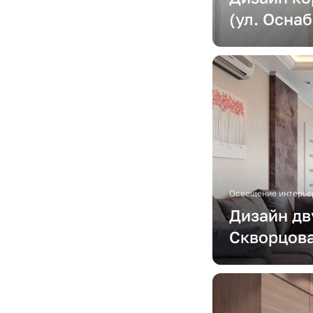
(ул. Осна
Освещение интерье
Дизайн дв
Скворцова