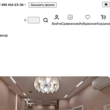
7 495 414-23-36
Заказать звонок
Войти
Сравнение
Избранное
Корзина
екор