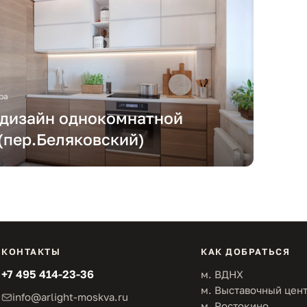
ра
 дизайн однокомнатной
(пер.Беляковский)
КОНТАКТЫ
КАК ДОБРАТЬСЯ
+7 495 414-23-36
м. ВДНХ
м. Выставочный цен
info@arlight-moskva.ru
м. Ростокино