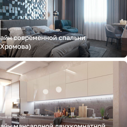
ние интерьера
айн современной спальни
.Хромова)
ние интерьера
айн мансардной двухкомнатной