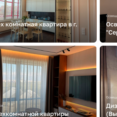
ра
Освеще
х комнатная квартира в г.
Осв
"Се
Освеще
Диз
ра
ехкомнатной квартиры
(Вы