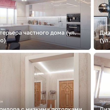
ра
Освеще
терьера частного дома (ул.
Диз
о)
(ул
ра
Освеще
ридора с низкими потолками
Диз