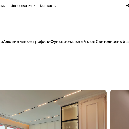
+
ния
Информация
Контакты
ии
Алюминиевые профили
Функциональный свет
Светодиодный д