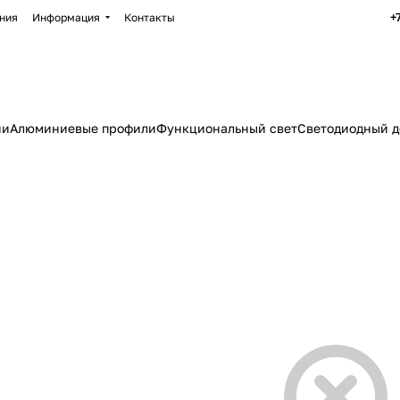
+
ния
Информация
Контакты
ии
Алюминиевые профили
Функциональный свет
Светодиодный д