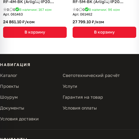
RF-4M-BK (Arlight, IP20
RF-5M-BK (Arlight, IP20
Металл, 5 лет)
Металл, 5 лет)
0
0
В наличии: 167
ком
0
0
В наличии: 96
ком
Арт.
061463
Арт.
061462
24 861.10 ₽/
ком
27 799.10 ₽/
ком
В корзину
В корзину
НАВИГАЦИЯ
Каталог
Светотехнический расчёт
Проекты
Услуги
Шоурум
Гарантия на товар
Документы
Условия оплаты
Условия доставки