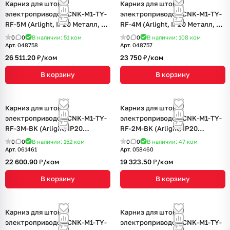
Карниз для штор с
Карниз для штор с
электроприводом CNK-M1-TY-
электроприводом CNK-M1-TY-
RF-5M (Arlight, IP20 Металл, 5
RF-4M (Arlight, IP20 Металл, 5
лет)
лет)
0
0
В наличии: 51
ком
0
0
В наличии: 108
ком
Арт.
048758
Арт.
048757
26 511.20 ₽/
ком
23 750 ₽/
ком
В корзину
В корзину
Карниз для штор с
Карниз для штор с
электроприводом CNK-M1-TY-
электроприводом CNK-M1-TY-
RF-3M-BK (Arlight, IP20
RF-2M-BK (Arlight, IP20
Металл, 5 лет)
Металл, 5 лет)
0
0
В наличии: 152
ком
0
0
В наличии: 47
ком
Арт.
061461
Арт.
058460
22 600.90 ₽/
ком
19 323.50 ₽/
ком
В корзину
В корзину
Карниз для штор с
Карниз для штор с
электроприводом CNK-M1-TY-
электроприводом CNK-M1-TY-