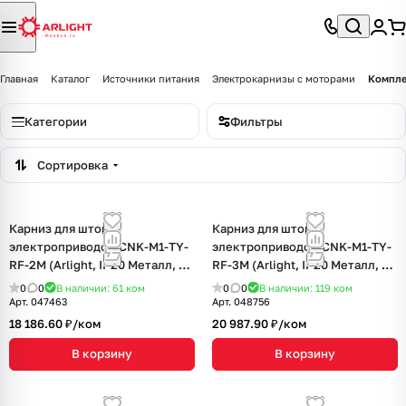
Главная
Каталог
Источники питания
Электрокарнизы с моторами
Компле
Категории
Фильтры
Сортировка
Карниз для штор с
Карниз для штор с
электроприводом CNK-M1-TY-
электроприводом CNK-M1-TY-
RF-2M (Arlight, IP20 Металл, 5
RF-3M (Arlight, IP20 Металл, 5
лет)
лет)
0
0
В наличии: 61
ком
0
0
В наличии: 119
ком
Арт.
047463
Арт.
048756
18 186.60 ₽/
ком
20 987.90 ₽/
ком
В корзину
В корзину