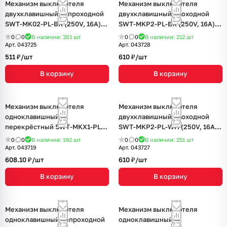
Механизм выключателя
Механизм выключателя
двухклавишный непроходной
двухклавишный проходной
SWT-MK02-PL-BK (250V, 16A)
SWT-MKP2-PL-BK (250V, 16A)
(Arlight, -)
(Arlight, -)
0
0
В наличии: 381
шт
0
0
В наличии: 212
шт
Арт.
043725
Арт.
043728
511 ₽/
шт
610 ₽/
шт
В корзину
В корзину
Механизм выключателя
Механизм выключателя
одноклавишный
двухклавишный проходной
перекрёстный SWT-MKX1-PL-
SWT-MKP2-PL-WH (250V, 16A)
BK (250V, 16A) (Arlight, -)
(Arlight, -)
0
0
В наличии: 192
шт
0
0
В наличии: 251
шт
Арт.
043719
Арт.
043727
608.10 ₽/
шт
610 ₽/
шт
В корзину
В корзину
Механизм выключателя
Механизм выключателя
одноклавишный непроходной
одноклавишный