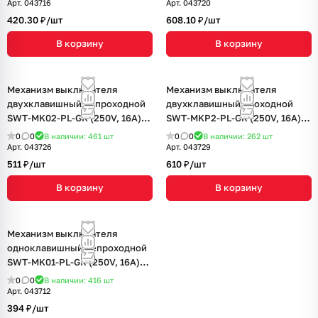
Арт.
043716
Арт.
043720
420.30 ₽/
шт
608.10 ₽/
шт
В корзину
В корзину
Механизм выключателя
Механизм выключателя
двухклавишный непроходной
двухклавишный проходной
SWT-MK02-PL-GR (250V, 16A)
SWT-MKP2-PL-GR (250V, 16A)
(Arlight, -)
(Arlight, -)
0
0
В наличии: 461
шт
0
0
В наличии: 262
шт
Арт.
043726
Арт.
043729
511 ₽/
шт
610 ₽/
шт
В корзину
В корзину
Механизм выключателя
одноклавишный непроходной
SWT-MK01-PL-GR (250V, 16A)
(Arlight, -)
0
0
В наличии: 416
шт
Арт.
043712
394 ₽/
шт