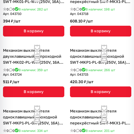
SWT-MK01-PL-WH (250V, 16A)
перекрёстный SWT-MKX1-PL-
(Arlight, -)
WH (250V, 16A) (Arlight, -)
0
0
В наличии: 282
шт
0
0
В наличии: 198
шт
Арт.
043710
Арт.
043718
394 ₽/
шт
608.10 ₽/
шт
В корзину
В корзину
Механизм выключателя
Механизм выключателя
двухклавишный непроходной
одноклавишный проходной
SWT-MK02-PL-WH (250V, 16A)
SWT-MKP1-PL-BK (250V, 16A)
(Arlight, -)
(Arlight, -)
0
0
В наличии: 359
шт
0
0
В наличии: 266
шт
Арт.
043724
Арт.
043715
511 ₽/
шт
420.30 ₽/
шт
В корзину
В корзину
Механизм выключателя
Механизм выключателя
одноклавишный проходной
одноклавишный
SWT-MKP1-PL-GR (250V, 16A)
перекрёстный SWT-MKX1-PL-
(Arlight, -)
GR (250V, 16A) (Arlight, -)
0
0
В наличии: 334
шт
0
0
В наличии: 201
шт