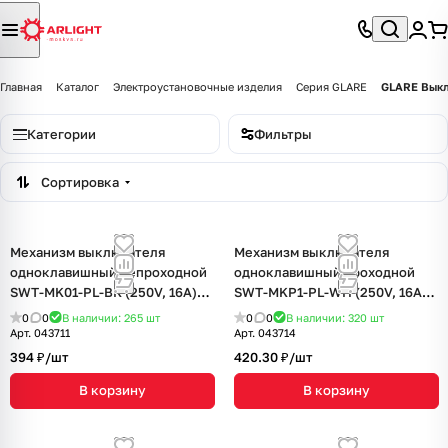
Главная
Каталог
Электроустановочные изделия
Серия GLARE
GLARE Вык
Категории
Фильтры
Сортировка
Механизм выключателя
Механизм выключателя
одноклавишный непроходной
одноклавишный проходной
SWT-MK01-PL-BK (250V, 16A)
SWT-MKP1-PL-WH (250V, 16A)
(Arlight, -)
(Arlight, -)
0
0
В наличии: 265
шт
0
0
В наличии: 320
шт
Арт.
043711
Арт.
043714
394 ₽/
шт
420.30 ₽/
шт
В корзину
В корзину