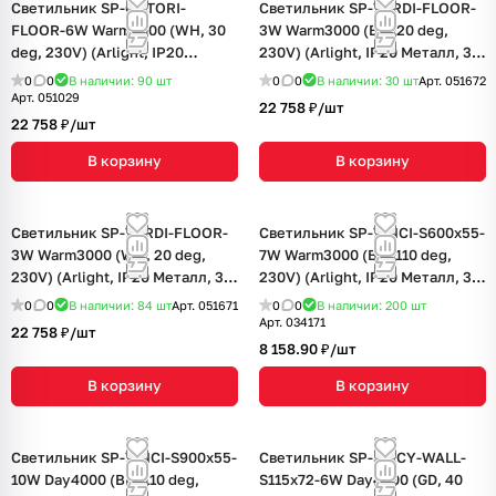
Светильник SP-OTTORI-
Светильник SP-VERDI-FLOOR-
FLOOR-6W Warm3000 (WH, 30
3W Warm3000 (BK, 20 deg,
deg, 230V) (Arlight, IP20
230V) (Arlight, IP20 Металл, 3
Металл, 3 года)
года)
0
0
В наличии: 90
шт
0
0
В наличии: 30
шт
Арт.
051672
Арт.
051029
22 758 ₽/
шт
22 758 ₽/
шт
В корзину
В корзину
Светильник SP-VERDI-FLOOR-
Светильник SP-VINCI-S600x55-
3W Warm3000 (WH, 20 deg,
7W Warm3000 (BK, 110 deg,
230V) (Arlight, IP20 Металл, 3
230V) (Arlight, IP20 Металл, 3
года)
года)
0
0
В наличии: 84
шт
Арт.
051671
0
0
В наличии: 200
шт
Арт.
034171
22 758 ₽/
шт
8 158.90 ₽/
шт
В корзину
В корзину
Светильник SP-VINCI-S900x55-
Светильник SP-SPICY-WALL-
10W Day4000 (BK, 110 deg,
S115x72-6W Day4000 (GD, 40