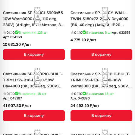
Светильник SP-VINCI-S900x55-
Светильник SP-SPICY-WALL-
10W Warm3000 (BK, 110 deg,
TWIN-S180x72-2x6W Day4000
230V) (Arlight, IP20 Металл, 3
(BK, 40 deg) (Arlight, IP20
года)
Металл, 3 года)
0
0
В наличии: 125
шт
0
0
В наличии: 5
шт
Арт.
033555
Арт.
034169
4 775.10 ₽/
шт
10 631.30 ₽/
шт
В корзину
В корзину
Светильник SP-TROPIC-BUILT-
Светильник SP-TROPIC-BUILT-
TRIMLESS-R18-L5000-58W
TRIMLESS-R18-L2500-36W
Day4000 (BK, 360 deg, 230V)
Warm3000 (BK, 360 deg, 230V)
(Arlight, IP20 Пластик, 3 года)
(Arlight, IP20 Пластик, 3 года)
0
0
В наличии: 18
шт
0
0
В наличии: 18
шт
Арт.
043387
Арт.
043390
41 907.80 ₽/
шт
24 493.10 ₽/
шт
В корзину
В корзину