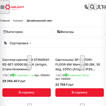
Главная
Каталог
Дизайнерский свет
Категории
Фильтры
Сортировка
Система креплений STINGRAY-
Светильник SP-OTTORI-
R2-SET-10000 BLACK (Arlight,
FLOOR-6W Warm3000 (BK, 30
Сталь+Алюминий)
deg, 230V) (Arlight, IP20
Металл, 3 года)
0
0
В наличии: 7
шт
Арт.
050691
0
0
В наличии: 65
шт
Арт.
048166
29 356.40 ₽/
шт
22 758 ₽/
шт
В корзину
В корзину