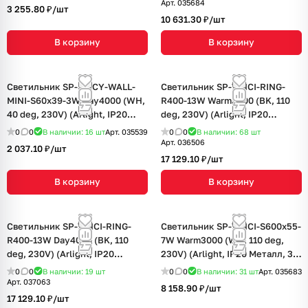
Арт.
035684
3 255.80 ₽/
шт
10 631.30 ₽/
шт
В корзину
В корзину
Светильник SP-SPICY-WALL-
Светильник SP-VINCI-RING-
MINI-S60x39-3W Day4000 (WH,
R400-13W Warm3000 (BK, 110
40 deg, 230V) (Arlight, IP20
deg, 230V) (Arlight, IP20
Металл, 3 года)
Металл, 3 года)
0
0
В наличии: 16
шт
Арт.
035539
0
0
В наличии: 68
шт
Арт.
036506
2 037.10 ₽/
шт
17 129.10 ₽/
шт
В корзину
В корзину
Светильник SP-VINCI-RING-
Светильник SP-VINCI-S600x55-
R400-13W Day4000 (BK, 110
7W Warm3000 (WH, 110 deg,
deg, 230V) (Arlight, IP20
230V) (Arlight, IP20 Металл, 3
Металл, 3 года)
года)
0
0
В наличии: 19
шт
0
0
В наличии: 31
шт
Арт.
035683
Арт.
037063
8 158.90 ₽/
шт
17 129.10 ₽/
шт