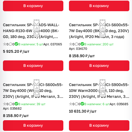
В корзину
В корзину
Светильник SP-BEADS-WALL-
Светильник SP-VINCI-S600x55-
HANG-R130-6W Day4000 (BK-
7W Day4000 (BK, 110 deg, 230V)
GD, 180 deg, 230V) (Arlight,
(Arlight, IP20 Металл, 3 года)
IP20 Металл, 3 года)
0
0
В наличии: 5
шт
Арт.
037065
0
0
В наличии: 200
шт
Арт.
034170
5 925.20 ₽/
шт
8 158.90 ₽/
шт
В корзину
В корзину
Светильник SP-VINCI-S600x55-
Светильник SP-VINCI-S900x55-
7W Day4000 (WH, 110 deg,
10W Warm3000 (WH, 110 deg,
230V) (Arlight, IP20 Металл, 3
230V) (Arlight, IP20 Металл, 3
года)
года)
0
0
В наличии: 39
шт
0
0
В наличии: 6
шт
Арт.
035685
Арт.
035682
10 631.30 ₽/
шт
8 158.90 ₽/
шт
В корзину
В корзину