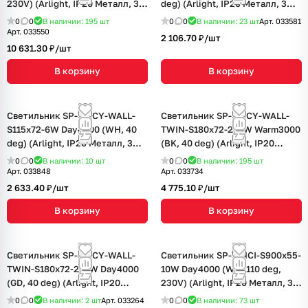
230V) (Arlight, IP20 Металл, 3
deg) (Arlight, IP20 Металл, 3
года)
года)
0
0
В наличии: 195
шт
0
0
В наличии: 23
шт
Арт.
033581
Арт.
033550
2 106.70 ₽/
шт
10 631.30 ₽/
шт
В корзину
В корзину
Светильник SP-SPICY-WALL-
Светильник SP-SPICY-WALL-
S115x72-6W Day4000 (WH, 40
TWIN-S180x72-2x6W Warm3000
deg) (Arlight, IP20 Металл, 3
(BK, 40 deg) (Arlight, IP20
года)
Металл, 3 года)
0
0
В наличии: 10
шт
0
0
В наличии: 195
шт
Арт.
033848
Арт.
033734
2 633.40 ₽/
шт
4 775.10 ₽/
шт
В корзину
В корзину
Светильник SP-SPICY-WALL-
Светильник SP-VINCI-S900x55-
TWIN-S180x72-2x6W Day4000
10W Day4000 (WH, 110 deg,
(GD, 40 deg) (Arlight, IP20
230V) (Arlight, IP20 Металл, 3
Металл, 3 года)
года)
0
0
В наличии: 2
шт
Арт.
033264
0
0
В наличии: 73
шт