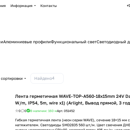
+
ния
Информация
Контакты
ии
Алюминиевые профили
Функциональный свет
Светодиодный д
4
Найдено
 сортировки
Лента герметичная WAVE-TOP-A560-18x15mm 24V Da
W/m, IP54, 5m, wire x1) (Arlight, Вывод прямой, 3 го
0
0
В наличии: 160
м
Арт.
051452
Гибкая герметичная лента (неон серии WAVE), сечение 18×15 мм с
натяжителем. Светодиоды SMD2835 560 шт/м. Цвет свечения ДНЕ
индекс цветопередачи CRI>90, световой поток 495 лм/м, угол изл