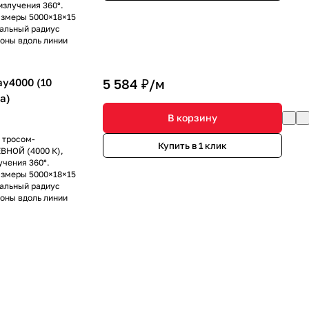
излучения 360°.
азмеры 5000×18×15
мальный радиус
роны вдоль линии
y4000 (10
5 584 ₽/
м
да)
В корзину
 тросом-
Купить в 1 клик
ВНОЙ (4000 К),
учения 360°.
азмеры 5000×18×15
мальный радиус
роны вдоль линии