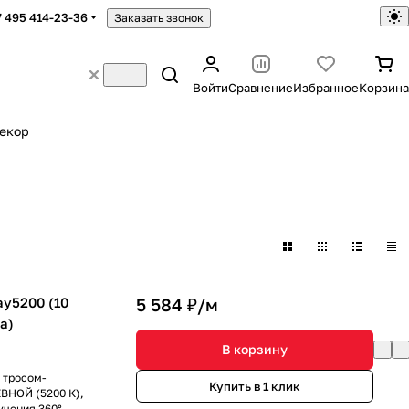
7 495 414-23-36
Заказать звонок
Войти
Сравнение
Избранное
Корзина
екор
y5200 (10
5 584 ₽/
м
да)
В корзину
 тросом-
Купить в 1 клик
ВНОЙ (5200 К),
учения 360°.