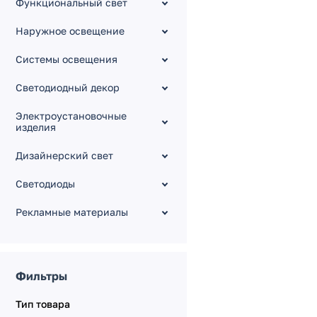
Функциональный свет
Серия WAVE OVAL 24V
Серия WAVE SIDE 24V
Наружное освещение
[mono]
Системы освещения
Серия WAVE аксесссуары
Серия WAVE DOUBLE 24V
Светодиодный декор
Серия HORIZON
Электроустановочные
изделия
Дизайнерский свет
Светодиоды
Рекламные материалы
Фильтры
Тип товара