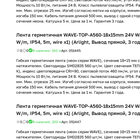
Мощность 10 Вт/м, питание 24 В. Класс пылевлагозащиты IP54. Р
мм. Мин. отрезок 25 мм. Изгиб согласно метки на корпусе, мини
изгиба 150 мм. Кабель питания длиной 500 мм, вывод с одной сто
сечения неона. Катушка 5 м. Цена за 1 м. Гарантия 3 года.
Лента герметичная WAVE-TOP-A560-18x15mm 24V W
W/m, IP54, 5m, wire x1) (Arlight, Вывод прямой, 3 го
0
0
В наличии: 160
м
Арт.
051445
Гибкая герметичная лента (неон серии WAVE), сечение 18×15 мм с
натяжителем. Светодиоды SMD2835 560 шт/м. Цвет свечения Т
К), индекс цветопередачи CRI>90, световой поток 460 лм/м, угол 
Мощность 10 Вт/м, питание 24 В. Класс пылевлагозащиты IP54. Р
мм. Мин. отрезок 25 мм. Изгиб согласно метки на корпусе, мини
изгиба 150 мм. Кабель питания длиной 500 мм, вывод с одной сто
сечения неона. Катушка 5 м. Цена за 1 м. Гарантия 3 года.
Лента герметичная WAVE-TOP-A560-18x15mm 24V W
W/m, IP54, 5m, wire x1) (Arlight, Вывод прямой, 3 го
0
0
В наличии: 200
м
Арт.
051447
Гибкая герметичная лента (неон серии WAVE), сечение 18×15 мм с
натяжителем. Светодиоды SMD2835 560 шт/м. Цвет свечения Т