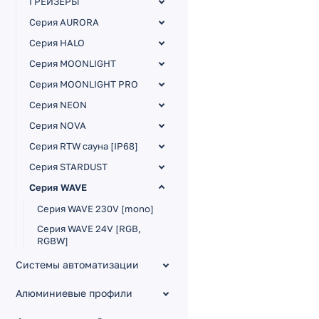
ГРЕЙЗЕРЫ
Серия AURORA
Серия HALO
Серия MOONLIGHT
Серия MOONLIGHT PRO
Серия NEON
Серия NOVA
Серия RTW сауна [IP68]
Серия STARDUST
Серия WAVE
Серия WAVE 230V [mono]
Серия WAVE 24V [RGB,
RGBW]
Серия WAVE 24V [SPI,
Системы автоматизации
DMX512]
Алюминиевые профили
Серия WAVE 24V PU [IP68,
полиуретан]