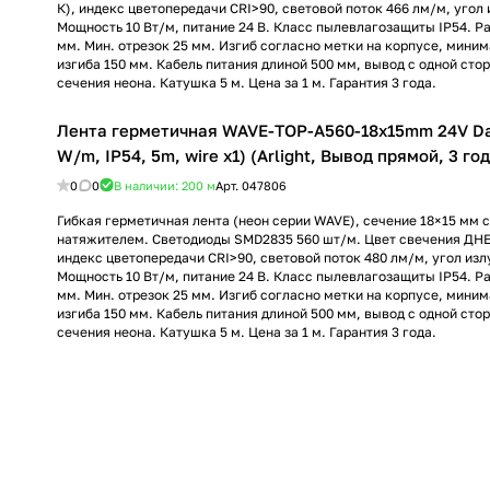
К), индекс цветопередачи CRI>90, световой поток 466 лм/м, угол 
Мощность 10 Вт/м, питание 24 В. Класс пылевлагозащиты IP54. Р
мм. Мин. отрезок 25 мм. Изгиб согласно метки на корпусе, мини
изгиба 150 мм. Кабель питания длиной 500 мм, вывод с одной сто
сечения неона. Катушка 5 м. Цена за 1 м. Гарантия 3 года.
Лента герметичная WAVE-TOP-A560-18x15mm 24V Da
W/m, IP54, 5m, wire x1) (Arlight, Вывод прямой, 3 го
0
0
В наличии: 200
м
Арт.
047806
Гибкая герметичная лента (неон серии WAVE), сечение 18×15 мм с
натяжителем. Светодиоды SMD2835 560 шт/м. Цвет свечения ДНЕ
индекс цветопередачи CRI>90, световой поток 480 лм/м, угол изл
Мощность 10 Вт/м, питание 24 В. Класс пылевлагозащиты IP54. Р
мм. Мин. отрезок 25 мм. Изгиб согласно метки на корпусе, мини
изгиба 150 мм. Кабель питания длиной 500 мм, вывод с одной сто
сечения неона. Катушка 5 м. Цена за 1 м. Гарантия 3 года.