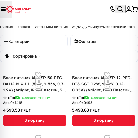
Главная
Каталог
Источники питания
AC/DC диммируемые источники тока
Категории
Фильтры
Сортировка
Блок питания ARJ-SP-50-PFC-
Блок питания ARJ-SP-12-PFC-
DALI2-MIX-PD (50W, 9-55V, 0.7-
DT8-CCT (12W, 9-42V, 0.12-
1.2А) (Arlight, IP20 Пластик, 5
0.35A) (Arlight, IP20 Пластик, 5
лет)
лет)
0
0
В наличии: 200
шт
0
0
В наличии: 34
шт
Арт.
041418
Арт.
040498
4 593.50 ₽/
шт
5 458.60 ₽/
шт
В корзину
В корзину