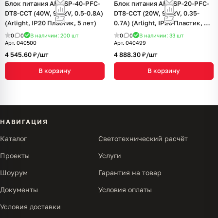
Блок питания ARJ-SP-40-PFC-
Блок питания ARJ-SP-20-PFC-
DT8-CCT (40W, 9-42V, 0.5-0.8A)
DT8-CCT (20W, 9-42V, 0.35-
(Arlight, IP20 Пластик, 5 лет)
0.7A) (Arlight, IP20 Пластик, 5
лет)
0
0
В наличии: 200
шт
0
0
В наличии: 33
шт
Арт.
040500
Арт.
040499
4 545.60 ₽/
шт
4 888.30 ₽/
шт
В корзину
В корзину
НАВИГАЦИЯ
Каталог
Светотехнический расчёт
Проекты
Услуги
Шоурум
Гарантия на товар
Документы
Условия оплаты
Условия доставки