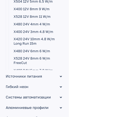
X504 12V 5mm 6.5 W/m
X400 12V 8mm 9 W/m
X528 12V 8mm 11 W/m
X480 24V 4mm 4 W/m
X400 24V 3mm 4.8 W/m
X420 24V 10mm 4.8 W/m
Long Run 15m
X480 24V 6mm 6 W/m
X528 24V 8mm 6 W/m
FreeCut
X400 24V 5mm 7.2 W/m
Источники питания
X320 24V 8mm 8 W/m
X480 24V 8mm 8 W/m
Гибкий неон
DOT световая точка
X560 24V 10mm 9.6 W/m
Высокая эффективность
Системы автоматизации
Long Run 10m
свыше 150 lm/W
X480 24V 8mm 10 W/m
Алюминиевые профили
Высокая эффективность 200
Pro Reel
lm/W
X420 24V 4mm 10 W/m