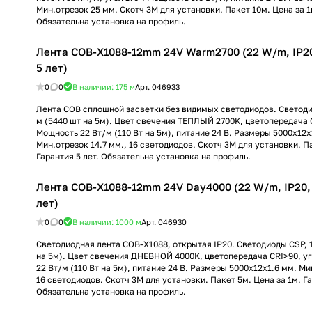
Мин.отрезок 25 мм. Скотч 3М для установки. Пакет 10м. Цена за 1м
Обязательна установка на профиль.
Лента COB-X1088-12mm 24V Warm2700 (22 W/m, IP20,
5 лет)
0
0
В наличии: 175
м
Арт.
046933
Лента COB сплошной засветки без видимых светодиодов. Светод
м (5440 шт на 5м). Цвет свечения ТЕПЛЫЙ 2700K, цветопередача C
Мощность 22 Вт/м (110 Вт на 5м), питание 24 В. Размеры 5000х12х
Мин.отрезок 14.7 мм., 16 светодиодов. Скотч 3М для установки. Па
Гарантия 5 лет. Обязательна установка на профиль.
Лента COB-X1088-12mm 24V Day4000 (22 W/m, IP20, 5
лет)
0
0
В наличии: 1000
м
Арт.
046930
Светодиодная лента COB-X1088, открытая IP20. Светодиоды CSP, 
на 5м). Цвет свечения ДНЕВНОЙ 4000K, цветопередача CRI>90, уг
22 Вт/м (110 Вт на 5м), питание 24 В. Размеры 5000х12х1.6 мм. Ми
16 светодиодов. Скотч 3М для установки. Пакет 5м. Цена за 1м. Га
Обязательна установка на профиль.