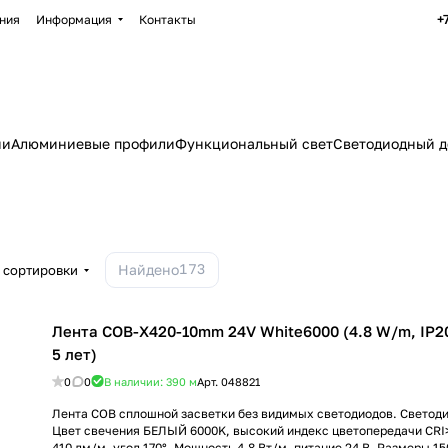
+
ния
Информация
Контакты
ии
Алюминиевые профили
Функциональный свет
Светодиодный д
173
Найдено
 сортировки
Лента COB-X420-10mm 24V White6000 (4.8 W/m, IP20,
5 лет)
0
0
В наличии: 390
м
Арт.
048821
Лента COB сплошной засветки без видимых светодиодов. Светод
Цвет свечения БЕЛЫЙ 6000K, высокий индекс цветопередачи CRI>
410 лм/м, угол 170°. Мощность 4.8 Вт/м, питание 24 В. Размеры 1