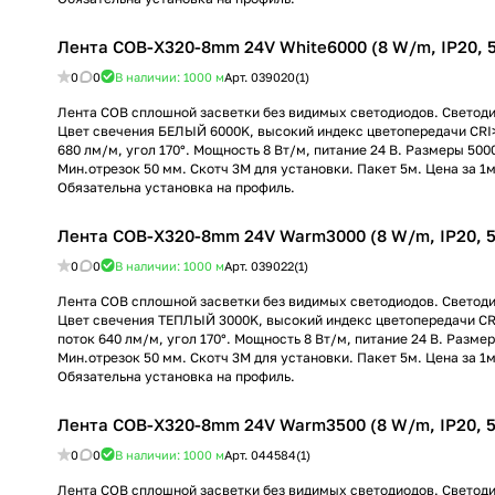
Лента COB-X320-8mm 24V White6000 (8 W/m, IP20, 5m)
0
0
В наличии: 1000
м
Арт.
039020(1)
Лента COB сплошной засветки без видимых светодиодов. Светод
Цвет свечения БЕЛЫЙ 6000K, высокий индекс цветопередачи CRI>
680 лм/м, угол 170°. Мощность 8 Вт/м, питание 24 В. Размеры 500
Мин.отрезок 50 мм. Скотч 3М для установки. Пакет 5м. Цена за 1м
Обязательна установка на профиль.
Лента COB-X320-8mm 24V Warm3000 (8 W/m, IP20, 5m)
0
0
В наличии: 1000
м
Арт.
039022(1)
Лента COB сплошной засветки без видимых светодиодов. Светод
Цвет свечения ТЕПЛЫЙ 3000K, высокий индекс цветопередачи CR
поток 640 лм/м, угол 170°. Мощность 8 Вт/м, питание 24 В. Разме
Мин.отрезок 50 мм. Скотч 3М для установки. Пакет 5м. Цена за 1м
Обязательна установка на профиль.
Лента COB-X320-8mm 24V Warm3500 (8 W/m, IP20, 5m)
0
0
В наличии: 1000
м
Арт.
044584(1)
Лента COB сплошной засветки без видимых светодиодов. Светод