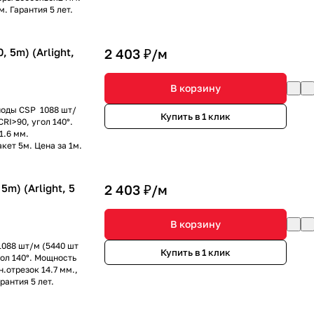
. Гарантия 5 лет.
 5m) (Arlight,
2 403 ₽/
м
В корзину
иоды CSP 1088 шт/
Купить в 1 клик
RI>90, угол 140°.
1.6 мм.
кет 5м. Цена за 1м.
m) (Arlight, 5
2 403 ₽/
м
В корзину
1088 шт/м (5440 шт
Купить в 1 клик
ол 140°. Мощность
н.отрезок 14.7 мм.,
рантия 5 лет.