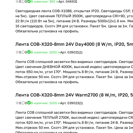
0
0
В наличии: 390
м
Арт.
046931
Светодиодная лента COB-X1088, открытая IP20. Светодиоды CSP, 
на 5м). Цвет свечения ТЕПЛЫЙ 3500K, цветопередача CRI>90, уго
22 Вт/м (110 Вт на 5м), питание 24 В. Размеры 5000х12х1.6 мм. Ми
16 светодиодов. Скотч 3М для установки. Пакет 5м. Цена за 1м. Га
Обязательна установка на профиль.
Лента COB-X320-8mm 24V Day4000 (8 W/m, IP20, 5m) (
0
0
В наличии: 1000
м
Арт.
039021(1)
Лента COB сплошной засветки без видимых светодиодов. Светод
Цвет свечения ДНЕВНОЙ 4000K, высокий индекс цветопередачи C
поток 650 лм/м, угол 170°. Мощность 8 Вт/м, питание 24 В. Разме
Мин.отрезок 50 мм. Скотч 3М для установки. Пакет 5м. Цена за 1м
Обязательна установка на профиль.
Лента COB-X320-8mm 24V Warm2700 (8 W/m, IP20, 5m)
0
0
В наличии: 1000
м
Арт.
039023(1)
Лента COB сплошной засветки без видимых светодиодов. Светод
Цвет свечения ТЕПЛЫЙ 2700K, высокий индекс цветопередачи CR
поток 620 лм/м, угол 170°. Мощность 8 Вт/м, питание 24 В. Разме
Мин.отрезок 50 мм. Скотч 3М для установки. Пакет 5м. Цена за 1м
Обязательна установка на профиль.