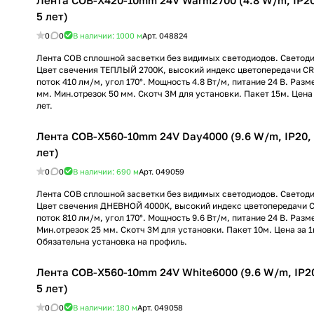
Лента COB-X420-10mm 24V Warm2700 (4.8 W/m, IP20, 
5 лет)
0
0
В наличии: 1000
м
Арт.
048824
Лента COB сплошной засветки без видимых светодиодов. Светод
Цвет свечения ТЕПЛЫЙ 2700K, высокий индекс цветопередачи CR
поток 410 лм/м, угол 170°. Мощность 4.8 Вт/м, питание 24 В. Раз
мм. Мин.отрезок 50 мм. Скотч 3М для установки. Пакет 15м. Цена 
лет.
Лента COB-X560-10mm 24V Day4000 (9.6 W/m, IP20, 1
лет)
0
0
В наличии: 690
м
Арт.
049059
Лента COB сплошной засветки без видимых светодиодов. Светод
Цвет свечения ДНЕВНОЙ 4000K, высокий индекс цветопередачи C
поток 810 лм/м, угол 170°. Мощность 9.6 Вт/м, питание 24 В. Раз
Мин.отрезок 25 мм. Скотч 3М для установки. Пакет 10м. Цена за 1м
Обязательна установка на профиль.
Лента COB-X560-10mm 24V White6000 (9.6 W/m, IP20,
5 лет)
0
0
В наличии: 180
м
Арт.
049058