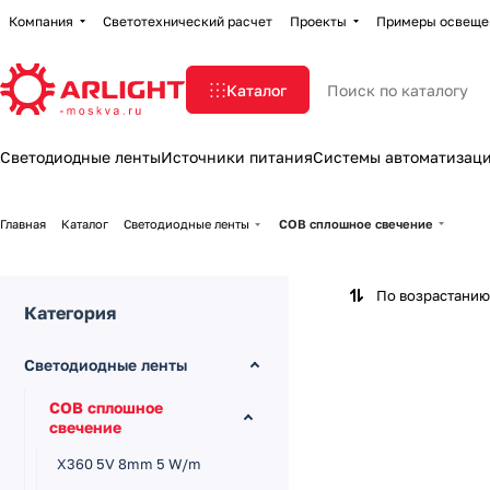
Компания
Светотехнический расчет
Проекты
Примеры освеще
Каталог
Светодиодные ленты
Источники питания
Системы автоматизац
Главная
Каталог
Светодиодные ленты
COB сплошное свечение
По возрастанию
Категория
Светодиодные ленты
COB сплошное
свечение
X360 5V 8mm 5 W/m