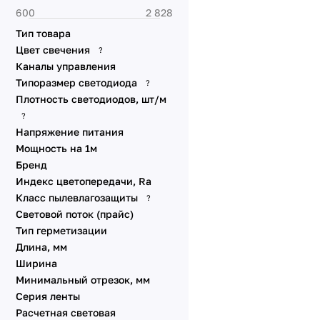
Динамические эффекты
DMX
Тип товара
Динамические эффекты
Цвет свечения
?
SPI
Каналы управления
Стабилизированные IC
Типоразмер светодиода
?
Плотность светодиодов, шт/м
Питание от сети 230V
?
Специализированные
Напряжение питания
Линзованные
Мощность на 1м
Универсальные 48V 10
Бренд
мм
Индекс цветопередачи, Ra
Универсальные 12V 8-10
Класс пылевлагозащиты
?
мм
Световой поток (прайс)
Линейки SL
Тип герметизации
Длина, мм
Аксессуары для
подключения
Ширина
Минимальный отрезок, мм
Серия ленты
Расчетная световая