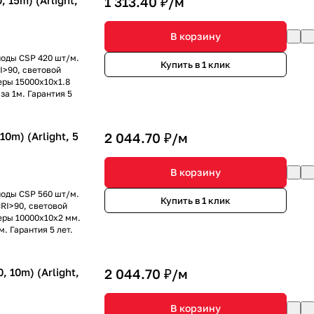
15m) (Arlight,
1 313.40 ₽/
м
В корзину
иоды CSP 420 шт/м.
Купить в 1 клик
I>90, световой
меры 15000х10х1.8
за 1м. Гарантия 5
0m) (Arlight, 5
2 044.70 ₽/
м
В корзину
иоды CSP 560 шт/м.
Купить в 1 клик
RI>90, световой
меры 10000х10х2 мм.
. Гарантия 5 лет.
 10m) (Arlight,
2 044.70 ₽/
м
В корзину