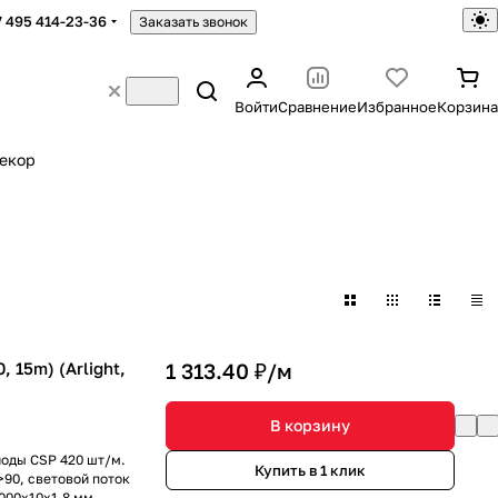
7 495 414-23-36
Заказать звонок
Войти
Сравнение
Избранное
Корзина
екор
 15m) (Arlight,
1 313.40 ₽/
м
В корзину
иоды CSP 420 шт/м.
Купить в 1 клик
90, световой поток
5000х10х1.8 мм.