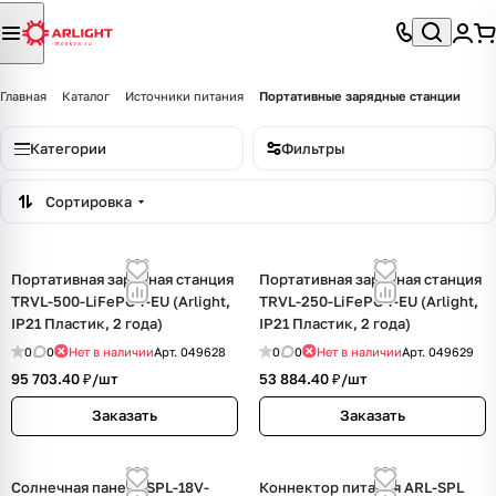
Главная
Каталог
Источники питания
Портативные зарядные станции
Категории
Фильтры
Сортировка
Портативная зарядная станция
Портативная зарядная станция
TRVL-500-LiFePO4-EU (Arlight,
TRVL-250-LiFePO4-EU (Arlight,
IP21 Пластик, 2 года)
IP21 Пластик, 2 года)
0
0
Нет в наличии
Арт.
049628
0
0
Нет в наличии
Арт.
049629
95 703.40 ₽/
шт
53 884.40 ₽/
шт
Заказать
Заказать
Солнечная панель SPL-18V-
Коннектор питания ARL-SPL