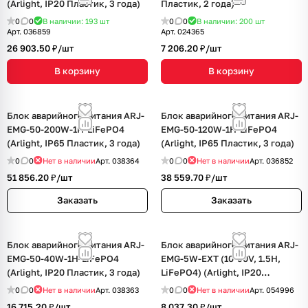
(Arlight, IP20 Пластик, 3 года)
Пластик, 2 года)
0
0
В наличии: 193
шт
0
0
В наличии: 200
шт
Арт.
036859
Арт.
024365
26 903.50 ₽/
шт
7 206.20 ₽/
шт
В корзину
В корзину
Блок аварийного питания ARJ-
Блок аварийного питания ARJ-
EMG-50-200W-1H-LiFePO4
EMG-50-120W-1H-LiFePO4
(Arlight, IP65 Пластик, 3 года)
(Arlight, IP65 Пластик, 3 года)
0
0
Нет в наличии
Арт.
038364
0
0
Нет в наличии
Арт.
036852
51 856.20 ₽/
шт
38 559.70 ₽/
шт
Заказать
Заказать
Блок аварийного питания ARJ-
Блок аварийного питания ARJ-
EMG-50-40W-1H-LiFePO4
EMG-5W-EXT (10-90V, 1.5H,
(Arlight, IP20 Пластик, 3 года)
LiFePO4) (Arlight, IP20
Пластик, 3 года)
0
0
Нет в наличии
Арт.
038363
0
0
Нет в наличии
Арт.
054996
16 715.20 ₽/
шт
8 037.30 ₽/
шт