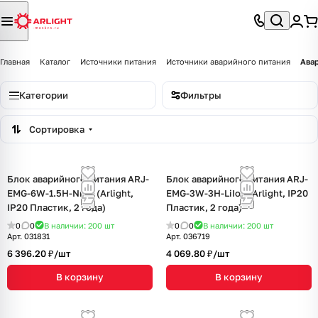
Главная
Каталог
Источники питания
Источники аварийного питания
Ава
Категории
Фильтры
Сортировка
Блок аварийного питания ARJ-
Блок аварийного питания ARJ-
EMG-6W-1.5H-NiCd (Arlight,
EMG-3W-3H-LiIon (Arlight, IP20
IP20 Пластик, 2 года)
Пластик, 2 года)
0
0
В наличии: 200
шт
0
0
В наличии: 200
шт
Арт.
031831
Арт.
036719
6 396.20 ₽/
шт
4 069.80 ₽/
шт
В корзину
В корзину