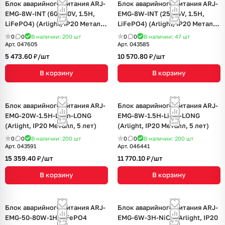
Блок аварийного питания ARJ-
Блок аварийного питания ARJ-
EMG-8W-INT (60-180V, 1.5H,
EMG-8W-INT (25-56V, 1.5H,
LiFePO4) (Arlight, IP20 Металл,
LiFePO4) (Arlight, IP20 Металл,
5 лет)
5 лет)
0
0
В наличии: 200
шт
0
0
В наличии: 47
шт
Арт.
047605
Арт.
043585
5 473.60 ₽/
шт
10 570.80 ₽/
шт
В корзину
В корзину
Блок аварийного питания ARJ-
Блок аварийного питания ARJ-
EMG-20W-1.5H-LiIon-LONG
EMG-8W-1.5H-LiIon-LONG
(Arlight, IP20 Металл, 5 лет)
(Arlight, IP20 Металл, 5 лет)
0
0
В наличии: 200
шт
0
0
В наличии: 200
шт
Арт.
043591
Арт.
046441
15 359.40 ₽/
шт
11 770.10 ₽/
шт
В корзину
В корзину
Блок аварийного питания ARJ-
Блок аварийного питания ARJ-
EMG-50-80W-1H-LiFePO4
EMG-6W-3H-NiCd (Arlight, IP20