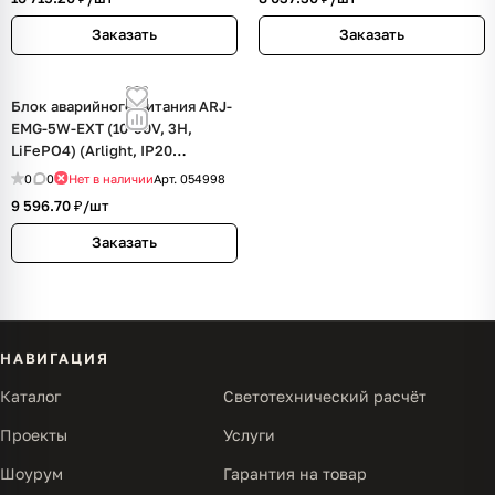
Заказать
Заказать
Блок аварийного питания ARJ-
EMG-5W-EXT (10-90V, 3H,
LiFePO4) (Arlight, IP20
Пластик, 3 года)
0
0
Нет в наличии
Арт.
054998
9 596.70 ₽/
шт
Заказать
НАВИГАЦИЯ
Каталог
Светотехнический расчёт
Проекты
Услуги
Шоурум
Гарантия на товар