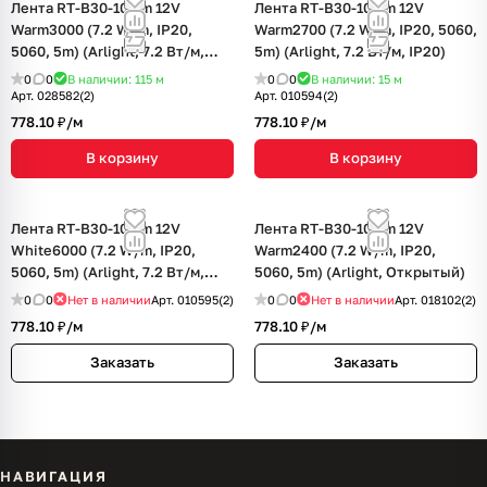
Лента RT-B30-10mm 12V
Лента RT-B30-10mm 12V
Warm3000 (7.2 W/m, IP20,
Warm2700 (7.2 W/m, IP20, 5060,
5060, 5m) (Arlight, 7.2 Вт/м,
5m) (Arlight, 7.2 Вт/м, IP20)
IP20)
0
0
В наличии: 115
м
0
0
В наличии: 15
м
Арт.
028582(2)
Арт.
010594(2)
778.10 ₽/
м
778.10 ₽/
м
В корзину
В корзину
Лента RT-B30-10mm 12V
Лента RT-B30-10mm 12V
White6000 (7.2 W/m, IP20,
Warm2400 (7.2 W/m, IP20,
5060, 5m) (Arlight, 7.2 Вт/м,
5060, 5m) (Arlight, Открытый)
IP20)
0
0
Нет в наличии
Арт.
010595(2)
0
0
Нет в наличии
Арт.
018102(2)
778.10 ₽/
м
778.10 ₽/
м
Заказать
Заказать
НАВИГАЦИЯ