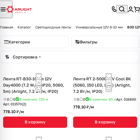
Главная
Каталог
Светодиодные ленты
Универсальные 12V 8-10 мм
B30 12
Категории
Фильтры
Сортировка
Лента RT-B30-10mm 12V
Лента RT 2-5000 12V Cool 8K
Day4000 (7.2 W/m, IP20, 5060,
(5060, 150 LED, LUX) (Arlight,
5m) (Arlight, 7.2 Вт/м, IP20)
7.2 Вт/м, IP20)
0
0
В наличии: 720
м
0
0
В наличии: 85
м
Арт.
016890
Арт.
011570(2)
778.10 ₽/
м
778.10 ₽/
м
В корзину
В корзину