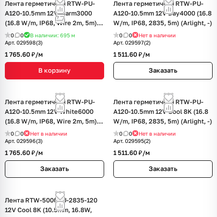
Лента герметичная RTW-PU-
Лента герметичная RTW-PU-
A120-10.5mm 12V Warm3000
A120-10.5mm 12V Day4000 (16.8
(16.8 W/m, IP68, Wire 2m, 5m)
W/m, IP68, 2835, 5m) (Arlight, -)
(Arlight, -)
0
0
В наличии: 695
м
0
0
Нет в наличии
Арт.
029598(3)
Арт.
029597(2)
1 765.60 ₽/
м
1 511.60 ₽/
м
В корзину
Заказать
Лента герметичная RTW-PU-
Лента герметичная RTW-PU-
A120-10.5mm 12V White6000
A120-10.5mm 12V Cool 8K (16.8
(16.8 W/m, IP68, Wire 2m, 5m)
W/m, IP68, 2835, 5m) (Arlight, -)
(Arlight, -)
0
0
Нет в наличии
0
0
Нет в наличии
Арт.
029596(3)
Арт.
029595(2)
1 765.60 ₽/
м
1 511.60 ₽/
м
Заказать
Заказать
Лента RTW-5000PU-2835-120
12V Cool 8K (10.5mm, 16.8W,