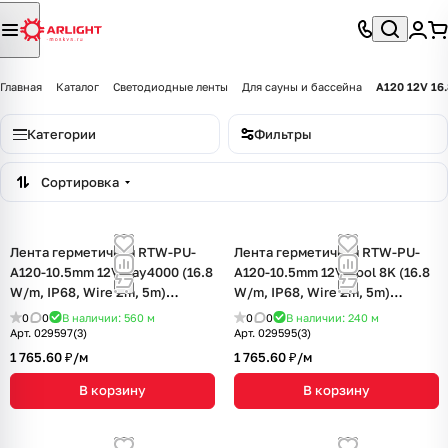
Главная
Каталог
Светодиодные ленты
Для сауны и бассейна
A120 12V 16
Категории
Фильтры
Сортировка
Лента герметичная RTW-PU-
Лента герметичная RTW-PU-
A120-10.5mm 12V Day4000 (16.8
A120-10.5mm 12V Cool 8K (16.8
W/m, IP68, Wire 2m, 5m)
W/m, IP68, Wire 2m, 5m)
(Arlight, -)
(Arlight, -)
0
0
В наличии: 560
м
0
0
В наличии: 240
м
Арт.
029597(3)
Арт.
029595(3)
1 765.60 ₽/
м
1 765.60 ₽/
м
В корзину
В корзину