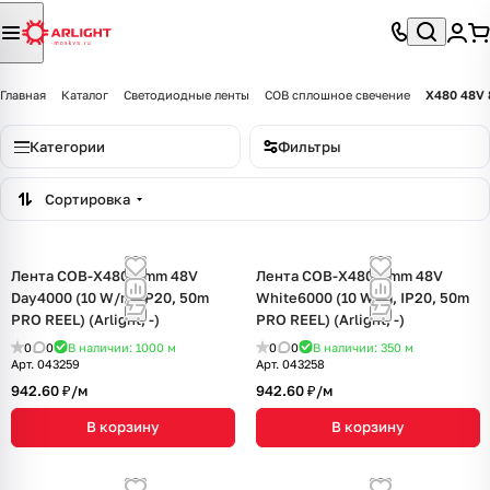
Главная
Каталог
Светодиодные ленты
COB сплошное свечение
X480 48V 
Категории
Фильтры
Сортировка
Лента COB-X480-8mm 48V
Лента COB-X480-8mm 48V
Day4000 (10 W/m, IP20, 50m
White6000 (10 W/m, IP20, 50m
PRO REEL) (Arlight, -)
PRO REEL) (Arlight, -)
0
0
В наличии: 1000
м
0
0
В наличии: 350
м
Арт.
043259
Арт.
043258
942.60 ₽/
м
942.60 ₽/
м
В корзину
В корзину