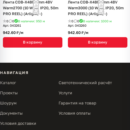
Лента COB-X480-8mm 48V
Лента COB-X480-8mm 48V
Warm2700 (10 W/m, IP20, 50m
Warm3000 (10 W/m, IP20, 50m
PRO REEL) (Arlight, -)
PRO REEL) (Arlight, -)
0
0
В наличии: 950
м
0
0
В наличии: 1000
м
Арт.
043261
Арт.
043260
942.60 ₽/
м
942.60 ₽/
м
В корзину
В корзину
НАВИГАЦИЯ
Каталог
Светотехнический расчёт
Проекты
Услуги
Шоурум
Гарантия на товар
Документы
Условия оплаты
Условия доставки