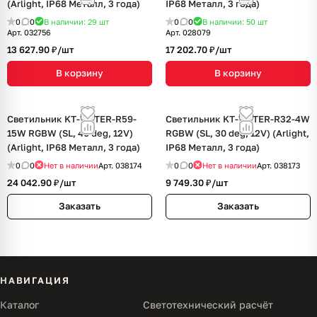
(Arlight, IP68 Металл, 3 года)
IP68 Металл, 3 года)
0
0
В наличии: 29
шт
0
0
В наличии: 50
шт
Арт.
032756
Арт.
028079
13 627.90 ₽/
шт
17 202.70 ₽/
шт
В корзину
В корзину
Светильник KT-WATER-R59-
Светильник KT-WATER-R32-4W
15W RGBW (SL, 40 deg, 12V)
RGBW (SL, 30 deg, 12V) (Arlight,
(Arlight, IP68 Металл, 3 года)
IP68 Металл, 3 года)
0
0
Нет в наличии
Арт.
038174
0
0
Нет в наличии
Арт.
038173
24 042.90 ₽/
шт
9 749.30 ₽/
шт
Заказать
Заказать
НАВИГАЦИЯ
Каталог
Светотехнический расчёт