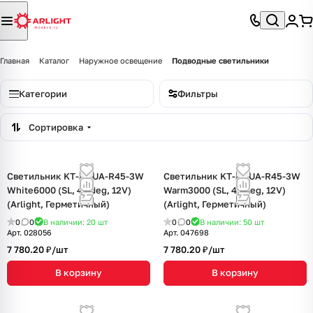
Главная
Каталог
Наружное освещение
Подводные светильники
Категории
Фильтры
Сортировка
Светильник KT-AQUA-R45-3W
Светильник KT-AQUA-R45-3W
White6000 (SL, 45 deg, 12V)
Warm3000 (SL, 45 deg, 12V)
(Arlight, Герметичный)
(Arlight, Герметичный)
0
0
В наличии: 20
шт
0
0
В наличии: 50
шт
Арт.
028056
Арт.
047698
7 780.20 ₽/
шт
7 780.20 ₽/
шт
В корзину
В корзину