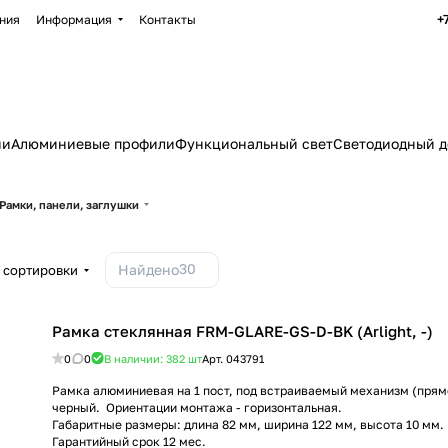
+
ния
Информация
Контакты
ии
Алюминиевые профили
Функциональный свет
Светодиодный д
Рамки, панели, заглушки
30
Найдено
 сортировки
Рамка стеклянная FRM-GLARE-GS-D-BK (Arlight, -)
0
0
В наличии: 382
шт
Арт.
043791
Рамка алюминиевая на 1 пост, под встраиваемый механизм (прямо
черный. Ориентации монтажа - горизонтальная.
Габаритные размеры: длина 82 мм, ширина 122 мм, высота 10 мм.
Гарантийный срок 12 мес.