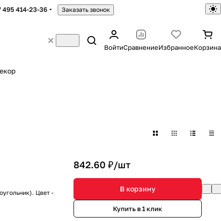
7 495 414-23-36
Заказать звонок
Войти
Сравнение
Избранное
Корзина
екор
842.60 ₽/
шт
В корзину
угольник). Цвет -
Купить в 1 клик