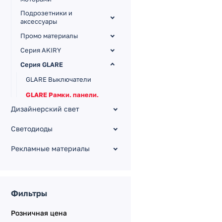
Подрозетники и
аксессуары
Промо материалы
Серия AKIRY
Серия GLARE
GLARE Выключатели
GLARE Рамки, панели,
заглушки
Дизайнерский свет
GLARE Регуляторы
Светодиоды
GLARE Розетки
Рекламные материалы
Серия NOBE
Серия OMALI
Серия OMALI [Zigbee,
сенсор]
Фильтры
Серия PERIO
Розничная цена
Серия TENDO