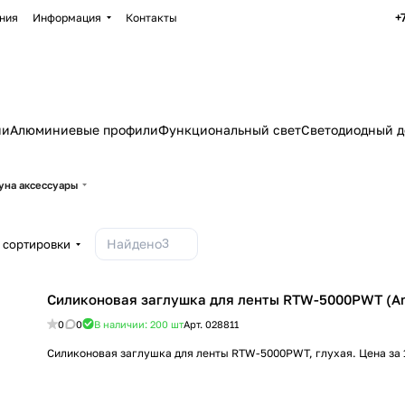
+
ния
Информация
Контакты
ии
Алюминиевые профили
Функциональный свет
Светодиодный д
уна аксессуары
3
Найдено
 сортировки
Силиконовая заглушка для ленты RTW-5000PWT (Arli
0
0
В наличии: 200
шт
Арт.
028811
Силиконовая заглушка для ленты RTW-5000PWT, глухая. Цена за 