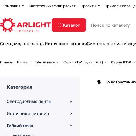
Компания
Светотехнический расчет
Проекты
Примеры освеще
Каталог
Светодиодные ленты
Источники питания
Системы автоматизац
Главная
Каталог
Гибкий неон
Серия RTW сауна [IP68]
Серия RTW са
По возрастанию
Категория
Светодиодные ленты
Источники питания
Гибкий неон