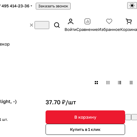
7 495 414-23-36
Заказать звонок
Войти
Сравнение
Избранное
Корзина
екор
ght, -)
37.70 ₽/
шт
В корзину
1 шт.
Купить в 1 клик