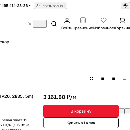
7 495 414-23-36
Заказать звонок
Войти
Сравнение
Избранное
Корзина
екор
P20, 2835, 5m)
3 161.80 ₽/
м
В корзину
 белая плата 19
Купить в 1 клик
 Вт/м (135 Вт на
. Мин.отрезок