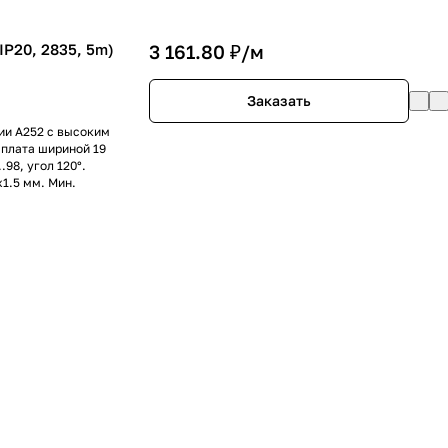
P20, 2835, 5m)
3 161.80 ₽/
м
Заказать
рии A252 с высоким
 плата шириной 19
98, угол 120°.
х1.5 мм. Мин.