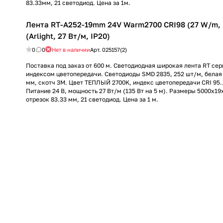
83.33мм, 21 светодиод. Цена за 1м.
Лента RT-A252-19mm 24V Warm2700 CRI98 (27 W/m, I
(Arlight, 27 Вт/м, IP20)
0
0
Нет в наличии
Арт.
025157(2)
Поставка под заказ от 600 м. Светодиодная широкая лента RT се
индексом цветопередачи. Светодиоды SMD 2835, 252 шт/м, белая
мм, скотч 3М. Цвет ТЕПЛЫЙ 2700K, индекс цветопередачи CRI 95...
Питание 24 В, мощность 27 Вт/м (135 Вт на 5 м). Размеры 5000х19
отрезок 83.33 мм, 21 светодиод. Цена за 1 м.