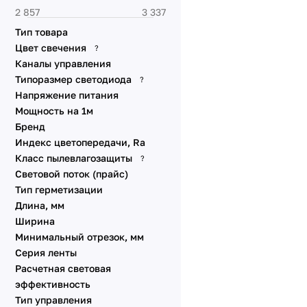
DMX
Динамические эффекты
Тип товара
SPI
Цвет свечения
?
Стабилизированные IC
Каналы управления
Типоразмер светодиода
?
Питание от сети 230V
Напряжение питания
Специализированные
Мощность на 1м
Линзованные
Бренд
Универсальные 48V 10
Индекс цветопередачи, Ra
мм
Класс пылевлагозащиты
?
Универсальные 12V 8-10
Световой поток (прайс)
мм
Тип герметизации
Линейки SL
Длина, мм
Ширина
Аксессуары для
подключения
Минимальный отрезок, мм
Серия ленты
Расчетная световая
эффективность
Тип управления