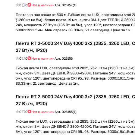
0
0
Нет в наличии
Арт.
025157(1)
Поставка под заказ от 600 м.Гибкая лента LUX, светодиоды smd 2
(1260шт на 5м), белая плата 19 мм, скотч 3М. Цвет ТЕПЛЫЙ 2600
24V, мощность 27 Вт/м (135 Вт на 5м), угол 120°, цветопередача C
5000х19x1.5мм. Мин.отрезок 83.33мм, 21 светодиод. Цена за 1м.
Лента RT 2-5000 24V Day4000 3x2 (2835, 1260 LED, CR
27 Вт/м, IP20)
0
0
Нет в наличии
Арт.
025155
Гибкая лента LUX, светодиоды smd 2835, 252 шт/м (1260шт на 5м),
мм, скотч 3М. Цвет ДНЕВНОЙ 3800-4200K. Питание 24V, мощность 
5м), угол 120°, цветопередача CRI 95..98. Размеры 5000х19x1.5мм
83.33мм, 21 светодиод. Цена за 1м.
Лента RT 2-5000 24V Day4000 3x2 (2835, 1260 LED, CR
27 Вт/м, IP20)
0
0
Нет в наличии
Арт.
025155(1)
Гибкая лента LUX, светодиоды smd 2835, 252 шт/м (1260шт на 5м),
мм, скотч 3М. Цвет ДНЕВНОЙ 3800-4200K. Питание 24V, мощность 
5м), угол 120°, цветопередача CRI 95..98. Размеры 5000х19x1.5мм