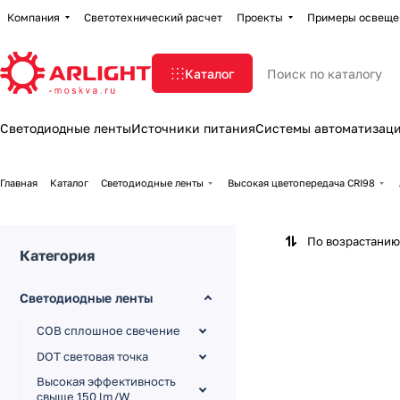
Компания
Светотехнический расчет
Проекты
Примеры освеще
Каталог
Светодиодные ленты
Источники питания
Системы автоматизац
Главная
Каталог
Светодиодные ленты
Высокая цветопередача CRI98
По возрастанию
Категория
Светодиодные ленты
COB сплошное свечение
DOT световая точка
Высокая эффективность
свыше 150 lm/W