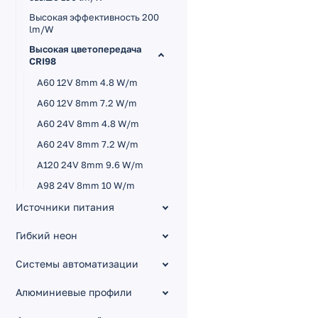
Высокая эффективность 200
lm/W
Высокая цветопередача
CRI98
A60 12V 8mm 4.8 W/m
A60 12V 8mm 7.2 W/m
A60 24V 8mm 4.8 W/m
A60 24V 8mm 7.2 W/m
A120 24V 8mm 9.6 W/m
A98 24V 8mm 10 W/m
A120 24V 8mm 14.4 W/m
Источники питания
B60 24V 10mm 14.4 W/m
Гибкий неон
A168 24V 10mm 17 W/m
Системы автоматизации
A140 SUN 24V 10mm 20
W/m
Алюминиевые профили
A196 24V 15mm 20 W/m