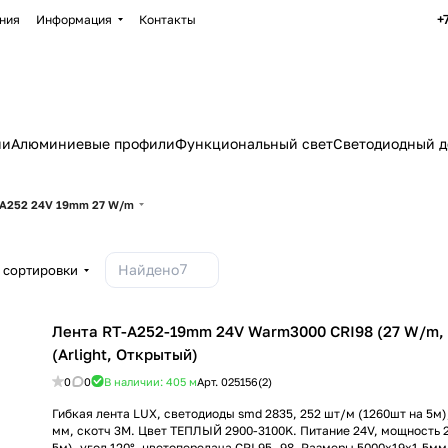
+
ния
Информация
Контакты
ии
Алюминиевые профили
Функциональный свет
Светодиодный д
A252 24V 19mm 27 W/m
7
Найдено
 сортировки
Лента RT-A252-19mm 24V Warm3000 CRI98 (27 W/m, I
(Arlight, Открытый)
0
0
В наличии: 405
м
Арт.
025156(2)
Гибкая лента LUX, светодиоды smd 2835, 252 шт/м (1260шт на 5м),
мм, скотч 3М. Цвет ТЕПЛЫЙ 2900-3100K. Питание 24V, мощность 27
5м), угол 120°, цветопередача CRI 95..98. Размеры 5000х19x1.5мм